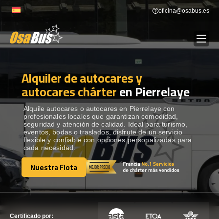
Skip
oficina@osabus.es
to
content
Alquiler de autocares y
Show dropdown
ALQUILER DE AUTOCARES
autocares chárter
en Pierrelaye
Show dropdown
DESTINOS
Alquile autocares o autocares en Pierrelaye con
profesionales locales que garantizan comodidad,
seguridad y atención de calidad. Ideal para turismo,
eventos, bodas o traslados, disfrute de un servicio
Show dropdown
RECORRIDAS
flexible y confiable con opciones personalizadas para
cada necesidad.
Nuestra Flota
FLOTA
Nuestra Flota
CONTÁCTENOS
CONTÁCTENOS
Certificado por: