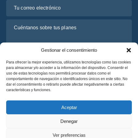
Tu correo electrónico
Cuéntanos sobre tus planes
Gestionar el consentimiento
Para ofrecer la mejor experiencia, utilizamos tecnologías como las cookies
para almacenar y/o acceder a la información del dispositivo. Consentir el
uso de estas tecnologías nos permitirá procesar datos como el
comportamiento de navegación o identificadores únicos en este sitio. No
dar el consentimiento o retirarlo puede afectar negativamente a ciertas
He leído y acepto la
Política de Privacidad
de OsaBus.
características y funciones.
Solicite un presupuesto
Solicite un presupuesto
Aceptar
Denegar
Español
Ver preferencias
© 2025 OsaBus © Todos los derechos reservados.