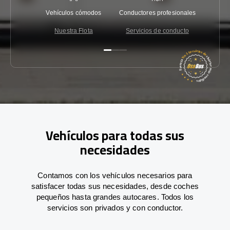
Vehículos cómodos
Conductores profesionales
Garantí
Nuestra Flota
Servicios de conducto
Co
Vehículos para todas sus
necesidades
Contamos con los vehículos necesarios para
satisfacer todas sus necesidades, desde coches
pequeños hasta grandes autocares. Todos los
servicios son privados y con conductor.