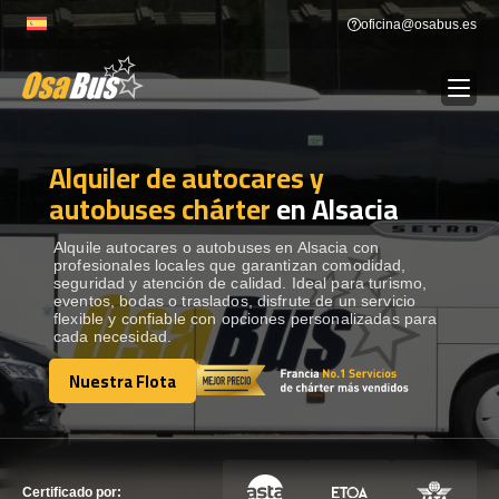
Skip
oficina@osabus.es
to
content
Alquiler de autocares y
Show dropdown
ALQUILER DE AUTOCARES
autobuses chárter
en Alsacia
Show dropdown
DESTINOS
Alquile autocares o autobuses en Alsacia con
profesionales locales que garantizan comodidad,
seguridad y atención de calidad. Ideal para turismo,
eventos, bodas o traslados, disfrute de un servicio
Show dropdown
RECORRIDAS
flexible y confiable con opciones personalizadas para
cada necesidad.
Nuestra Flota
FLOTA
Nuestra Flota
CONTÁCTENOS
CONTÁCTENOS
Certificado por: