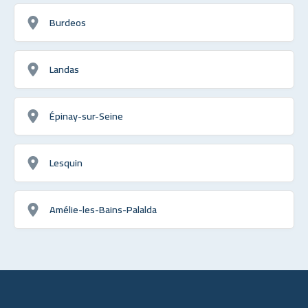
Burdeos
Landas
Épinay-sur-Seine
Lesquin
Amélie-les-Bains-Palalda