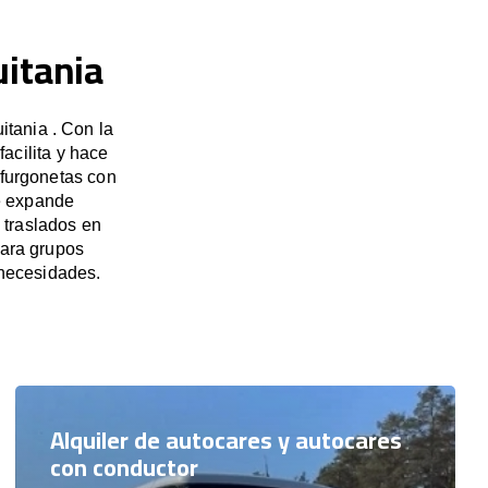
uitania
itania . Con la
acilita y hace
 furgonetas con
e expande
 traslados en
para grupos
necesidades.
Alquiler de autocares y autocares
con conductor