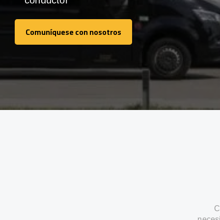
conductor
Comuníquese con nosotros
Comuníquese con nosotros
C
neces