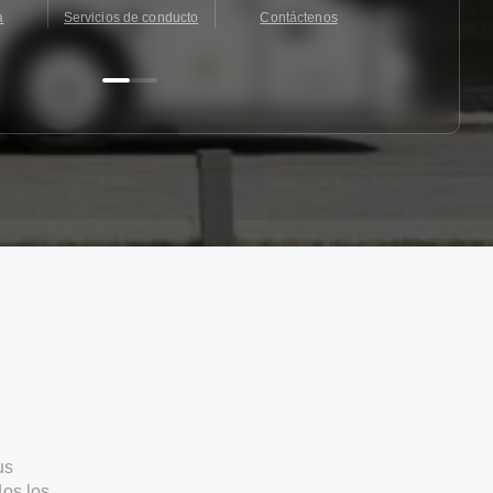
a
Servicios de conducto
Contáctenos
Contácten
us
os los