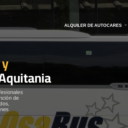
ALQUILER DE AUTOCARES
 y
Aquitania
fesionales
nción de
ados,
ones