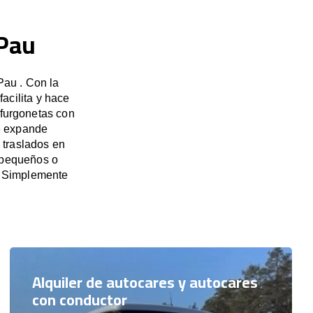
 Pau
Pau . Con la
acilita y hace
 furgonetas con
e expande
 traslados en
s pequeños o
. Simplemente
Alquiler de autocares y autocares
con conductor