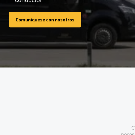
conductor
Comuníquese con nosotros
Comuníquese con nosotros
C
neces