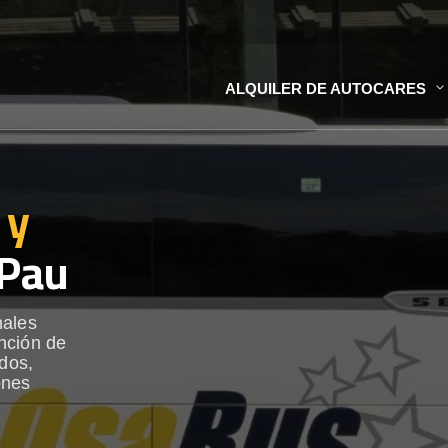
ALQUILER DE AUTOCARES
 y
Pau
nales
nción de
ados,
ones