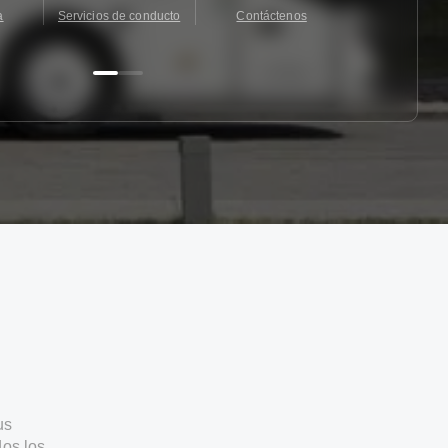
a
Servicios de conducto
Contáctenos
Contácten
us
os los