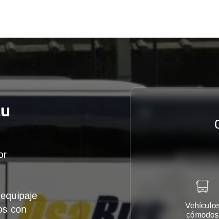
au
or
equipaje
Vehículo
os con
cómodos