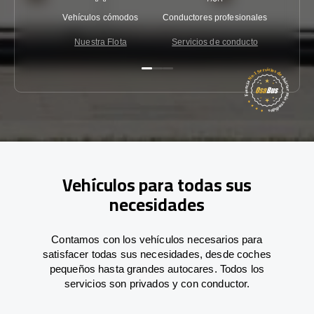
Vehículos cómodos
Conductores profesionales
Garantí
Nuestra Flota
Servicios de conducto
Co
Vehículos para todas sus
necesidades
Contamos con los vehículos necesarios para
satisfacer todas sus necesidades, desde coches
pequeños hasta grandes autocares. Todos los
servicios son privados y con conductor.