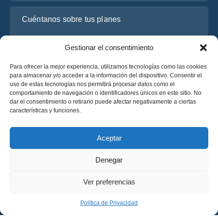
Cuéntanos sobre tus planes
Gestionar el consentimiento
Para ofrecer la mejor experiencia, utilizamos tecnologías como las cookies
para almacenar y/o acceder a la información del dispositivo. Consentir el
uso de estas tecnologías nos permitirá procesar datos como el
comportamiento de navegación o identificadores únicos en este sitio. No
dar el consentimiento o retirarlo puede afectar negativamente a ciertas
características y funciones.
He leído y acepto la
Política de Privacidad
de OsaBus.
Solicite un presupuesto
Aceptar
Solicite un presupuesto
Denegar
Español
Ver preferencias
© 2025 OsaBus © Todos los derechos reservados.
Política de Privacidad
Términos y Condiciones
News
Política de Privacidad