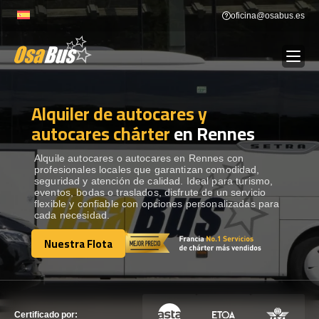
Skip
oficina@osabus.es
to
content
Alquiler de autocares y
Show dropdown
ALQUILER DE AUTOCARES
autocares chárter
en Rennes
Show dropdown
DESTINOS
Alquile autocares o autocares en Rennes con
profesionales locales que garantizan comodidad,
seguridad y atención de calidad. Ideal para turismo,
eventos, bodas o traslados, disfrute de un servicio
Show dropdown
RECORRIDAS
flexible y confiable con opciones personalizadas para
cada necesidad.
Nuestra Flota
FLOTA
Nuestra Flota
CONTÁCTENOS
CONTÁCTENOS
Certificado por: