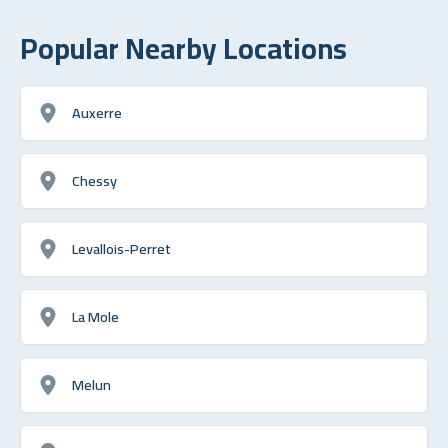
Popular Nearby Locations
Auxerre
Chessy
Levallois-Perret
La Mole
Melun