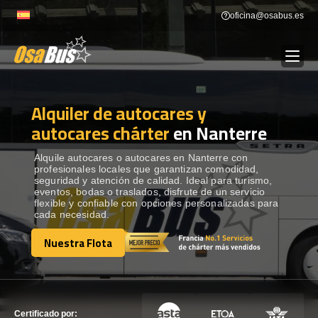
Skip
oficina@osabus.es
to
content
Alquiler de autocares y
Show dropdown
ALQUILER DE AUTOCARES
autocares chárter
en Nanterre
Show dropdown
DESTINOS
Alquile autocares o autocares en Nanterre con
profesionales locales que garantizan comodidad,
seguridad y atención de calidad. Ideal para turismo,
eventos, bodas o traslados, disfrute de un servicio
Show dropdown
RECORRIDAS
flexible y confiable con opciones personalizadas para
cada necesidad.
Nuestra Flota
FLOTA
Nuestra Flota
CONTÁCTENOS
CONTÁCTENOS
Certificado por: