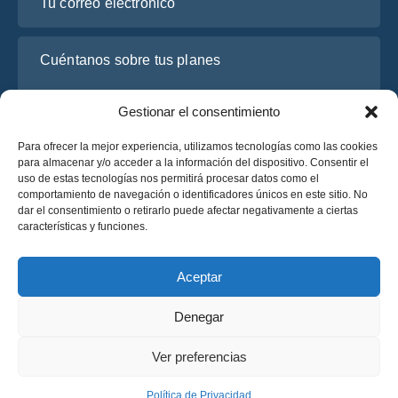
Cuéntanos sobre tus planes
Gestionar el consentimiento
Para ofrecer la mejor experiencia, utilizamos tecnologías como las cookies
para almacenar y/o acceder a la información del dispositivo. Consentir el
uso de estas tecnologías nos permitirá procesar datos como el
comportamiento de navegación o identificadores únicos en este sitio. No
dar el consentimiento o retirarlo puede afectar negativamente a ciertas
características y funciones.
He leído y acepto la
Política de Privacidad
de OsaBus.
Solicite un presupuesto
Aceptar
Solicite un presupuesto
Denegar
Español
Ver preferencias
© 2025 OsaBus © Todos los derechos reservados.
Política de Privacidad
Términos y Condiciones
News
Política de Privacidad