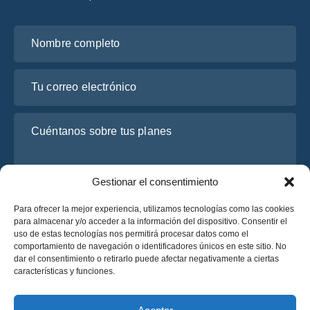
Nombre completo
Tu correo electrónico
Cuéntanos sobre tus planes
Gestionar el consentimiento
Para ofrecer la mejor experiencia, utilizamos tecnologías como las cookies
para almacenar y/o acceder a la información del dispositivo. Consentir el
uso de estas tecnologías nos permitirá procesar datos como el
comportamiento de navegación o identificadores únicos en este sitio. No
dar el consentimiento o retirarlo puede afectar negativamente a ciertas
He leído y acepto la
Política de Privacidad
de OsaBus.
características y funciones.
Solicite un presupuesto
Solicite un presupuesto