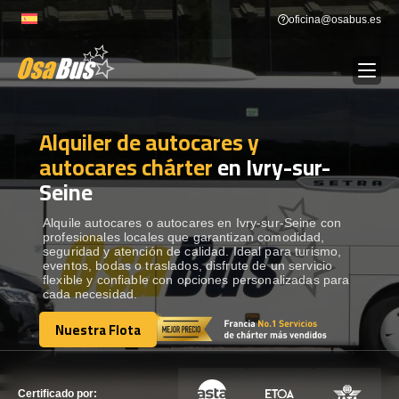
Skip
oficina@osabus.es
to
content
Alquiler de autocares y
Show dropdown
ALQUILER DE AUTOCARES
autocares chárter
en Ivry-sur-
Seine
Show dropdown
DESTINOS
Alquile autocares o autocares en Ivry-sur-Seine con
profesionales locales que garantizan comodidad,
Show dropdown
RECORRIDAS
seguridad y atención de calidad. Ideal para turismo,
eventos, bodas o traslados, disfrute de un servicio
flexible y confiable con opciones personalizadas para
cada necesidad.
FLOTA
Nuestra Flota
Nuestra Flota
CONTÁCTENOS
CONTÁCTENOS
Certificado por: