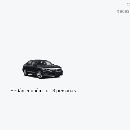
C
neces
onómico - 3 personas
Furgone