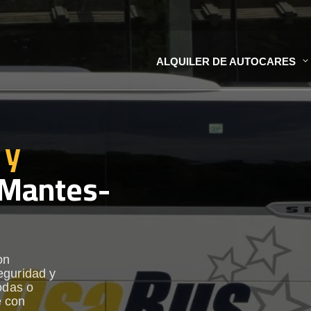
ALQUILER DE AUTOCARES
 y
Mantes-
on
eguridad y
odas o
e con