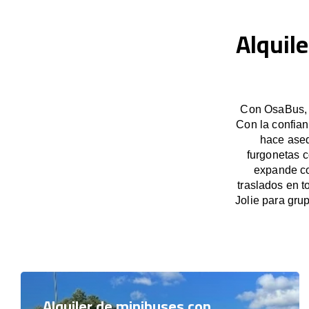
Alquil
Con OsaBus, g
Con la confian
hace aseq
furgonetas c
expande co
traslados en t
Jolie para gr
Alquiler de minibuses con