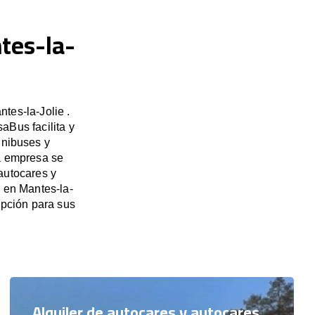
tes-la-
tes-la-Jolie .
aBus facilita y
inibuses y
ra empresa se
autocares y
s en Mantes-la-
pción para sus
Alquiler de autocares y autocares