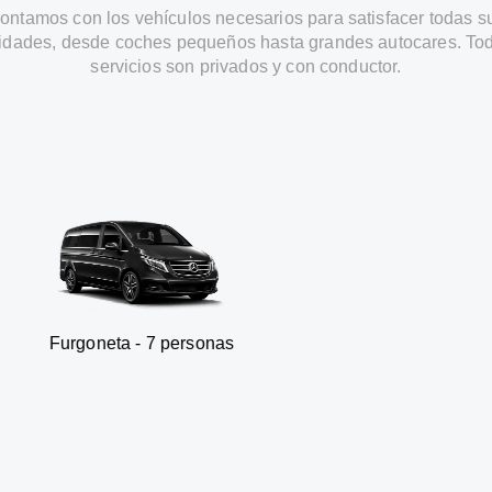
ontamos con los vehículos necesarios para satisfacer todas s
idades, desde coches pequeños hasta grandes autocares. Tod
servicios son privados y con conductor.
ta - 7 personas
SUV - 3