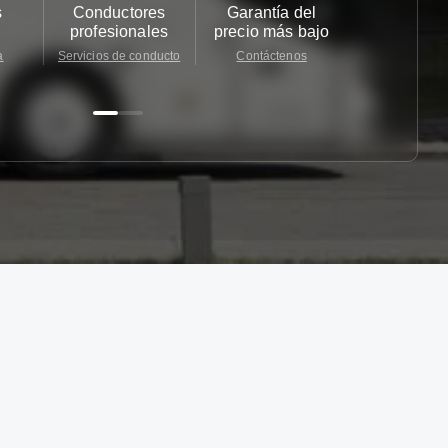
s
Conductores
Garantía del
Atención
profesionales
precio más bajo
cliente 2
a
Servicios de conducto
Contáctenos
Contácten