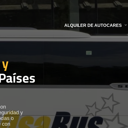
ALQUILER DE AUTOCARES
 y
Países
con
eguridad y
odas o
e con