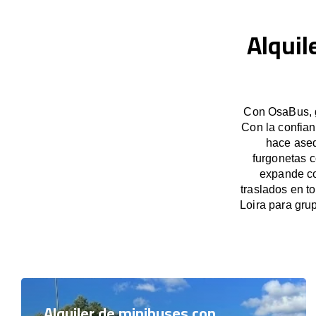
Alquil
Con OsaBus, g
Con la confian
hace aseq
furgonetas c
expande co
traslados en t
Loira para gr
Alquiler de minibuses con