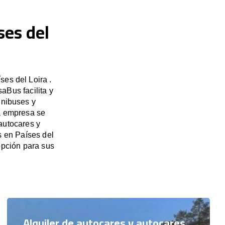
ses del
es del Loira .
aBus facilita y
inibuses y
ra empresa se
autocares y
s en Países del
pción para sus
Alquiler de autocares y autocares