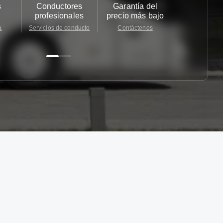
s
Conductores
Garantía del
Atención
profesionales
precio más bajo
cliente 2
a
Servicios de conducto
Contáctenos
Contácten