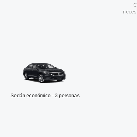
C
neces
onómico - 3 personas
Furgone