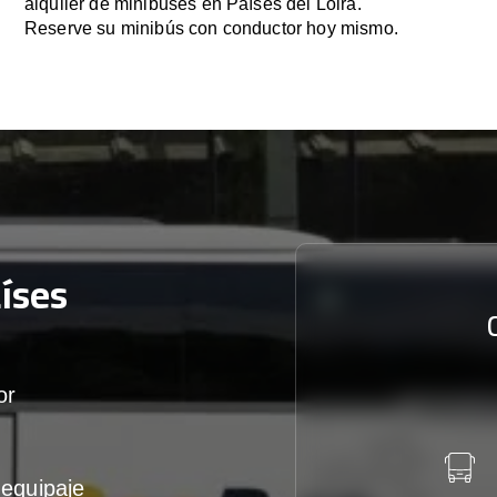
alquiler de minibuses en Países del Loira.
Reserve su minibús con conductor hoy mismo.
íses
or
equipaje