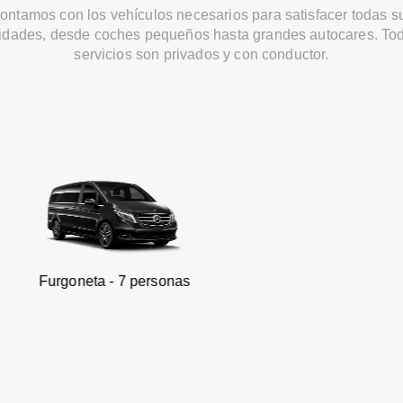
ontamos con los vehículos necesarios para satisfacer todas s
idades, desde coches pequeños hasta grandes autocares. Tod
servicios son privados y con conductor.
ta - 7 personas
SUV - 3