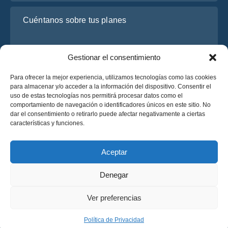
Cuéntanos sobre tus planes
Gestionar el consentimiento
Para ofrecer la mejor experiencia, utilizamos tecnologías como las cookies
para almacenar y/o acceder a la información del dispositivo. Consentir el
uso de estas tecnologías nos permitirá procesar datos como el
comportamiento de navegación o identificadores únicos en este sitio. No
dar el consentimiento o retirarlo puede afectar negativamente a ciertas
He leído y acepto la
Política de Privacidad
de OsaBus.
características y funciones.
Solicite un presupuesto
Solicite un presupuesto
Aceptar
Denegar
Español
Ver preferencias
© 2025 OsaBus © Todos los derechos reservados.
Política de Privacidad
Términos y Condiciones
News
Política de Privacidad