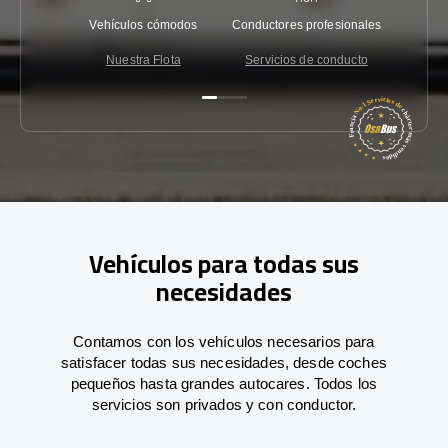
Vehículos cómodos
Conductores profesionales
Garantí
Nuestra Flota
Servicios de conducto
Co
Vehículos para todas sus
necesidades
Contamos con los vehículos necesarios para
satisfacer todas sus necesidades, desde coches
pequeños hasta grandes autocares. Todos los
servicios son privados y con conductor.