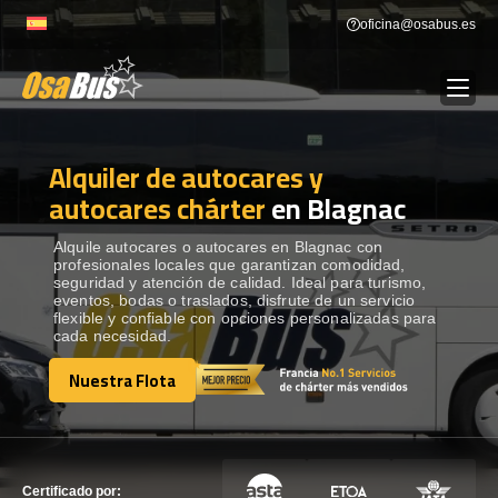
Skip
oficina@osabus.es
to
content
Alquiler de autocares y
Show dropdown
ALQUILER DE AUTOCARES
autocares chárter
en Blagnac
Show dropdown
DESTINOS
Alquile autocares o autocares en Blagnac con
profesionales locales que garantizan comodidad,
seguridad y atención de calidad. Ideal para turismo,
eventos, bodas o traslados, disfrute de un servicio
Show dropdown
RECORRIDAS
flexible y confiable con opciones personalizadas para
cada necesidad.
Nuestra Flota
FLOTA
Nuestra Flota
CONTÁCTENOS
CONTÁCTENOS
Certificado por: