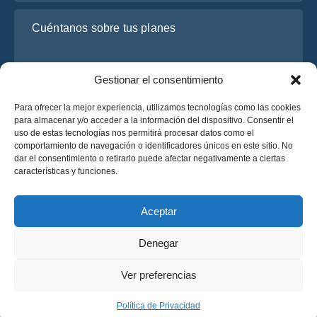
Cuéntanos sobre tus planes
Gestionar el consentimiento
Para ofrecer la mejor experiencia, utilizamos tecnologías como las cookies
para almacenar y/o acceder a la información del dispositivo. Consentir el
uso de estas tecnologías nos permitirá procesar datos como el
comportamiento de navegación o identificadores únicos en este sitio. No
dar el consentimiento o retirarlo puede afectar negativamente a ciertas
He leído y acepto la
Política de Privacidad
de OsaBus.
características y funciones.
Solicite un presupuesto
Solicite un presupuesto
Aceptar
Denegar
Español
Ver preferencias
© 2025 OsaBus © Todos los derechos reservados.
Política de Privacidad
Términos y Condiciones
News
Política de Privacidad