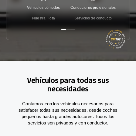
Vehículos cómodos
Conductores profesionales
Garantí
Nuestra Flota
Servicios de conducto
Co
Vehículos para todas sus
necesidades
Contamos con los vehículos necesarios para
satisfacer todas sus necesidades, desde coches
pequeños hasta grandes autocares. Todos los
servicios son privados y con conductor.