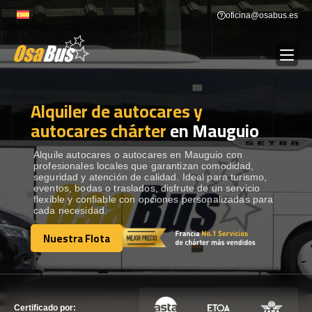
Skip
oficina@osabus.es
to
content
Alquiler de autocares y
Show dropdown
ALQUILER DE AUTOCARES
autocares chárter
en Mauguio
Show dropdown
DESTINOS
Alquile autocares o autocares en Mauguio con
profesionales locales que garantizan comodidad,
seguridad y atención de calidad. Ideal para turismo,
eventos, bodas o traslados, disfrute de un servicio
Show dropdown
RECORRIDAS
flexible y confiable con opciones personalizadas para
cada necesidad.
Nuestra Flota
FLOTA
Nuestra Flota
CONTÁCTENOS
CONTÁCTENOS
Certificado por: