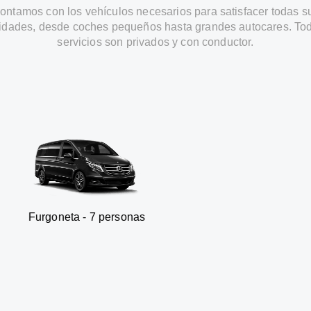
ontamos con los vehículos necesarios para satisfacer todas s
idades, desde coches pequeños hasta grandes autocares. Tod
servicios son privados y con conductor.
a - 7 personas
SUV - 3 