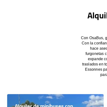
Alqui
Con OsaBus, ga
Con la confian
hace aseq
furgonetas c
expande co
traslados en t
Essonnes pa
par
Alquiler de minibuses con