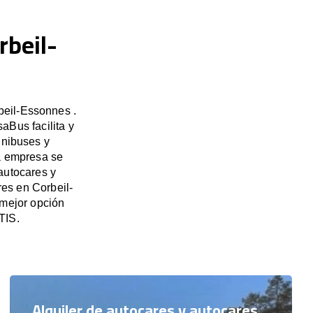
rbeil-
beil-Essonnes .
aBus facilita y
inibuses y
ra empresa se
autocares y
res en Corbeil-
mejor opción
TIS.
Alquiler de autocares y autocares