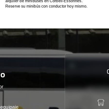
alquiler de minibuses en Corbeil-Essonnes.
Reserve su minibús con conductor hoy mismo.
mo
or
equipaje