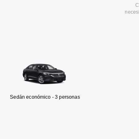
C
neces
nómico - 3 personas
Furgonet