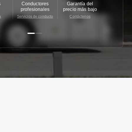
s
Conductores
Garantía del
Atención
profesionales
precio más bajo
cliente 2
a
Servicios de conducto
Contáctenos
Contácten