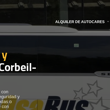
ALQUILER DE AUTOCARES
 y
Corbeil-
s con
eguridad y
odas o
e con