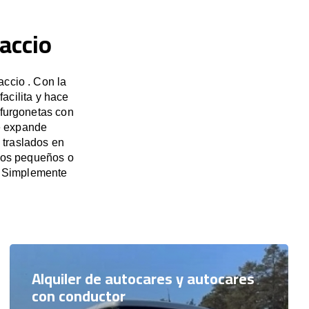
accio
accio . Con la
acilita y hace
 furgonetas con
e expande
 traslados en
upos pequeños o
. Simplemente
Alquiler de autocares y autocares
con conductor