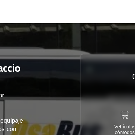
accio
or
equipaje
Vehículo
os con
cómodos