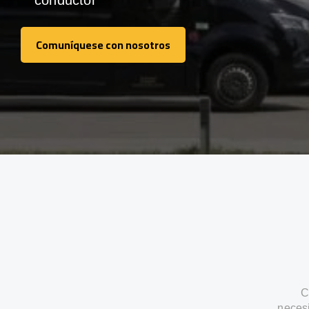
conductor
Comuníquese con nosotros
Comuníquese con nosotros
C
neces