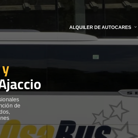
ALQUILER DE AUTOCARES
 y
Ajaccio
sionales
nción de
ados,
ones