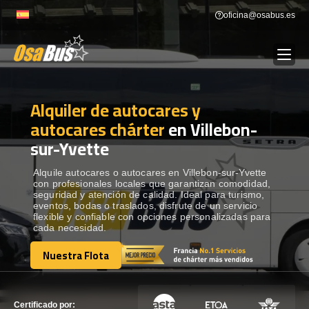
Skip
oficina@osabus.es
to
content
Alquiler de autocares y
Show dropdown
ALQUILER DE AUTOCARES
autocares chárter
en Villebon-
sur-Yvette
Show dropdown
DESTINOS
Alquile autocares o autocares en Villebon-sur-Yvette
con profesionales locales que garantizan comodidad,
Show dropdown
RECORRIDAS
seguridad y atención de calidad. Ideal para turismo,
eventos, bodas o traslados, disfrute de un servicio
flexible y confiable con opciones personalizadas para
cada necesidad.
FLOTA
Nuestra Flota
Nuestra Flota
CONTÁCTENOS
CONTÁCTENOS
Certificado por: