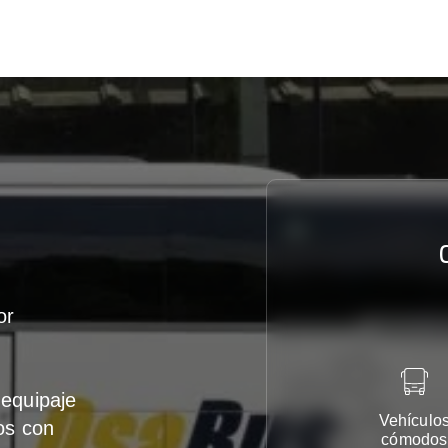
or
equipaje
Vehículo
os con
cómodos