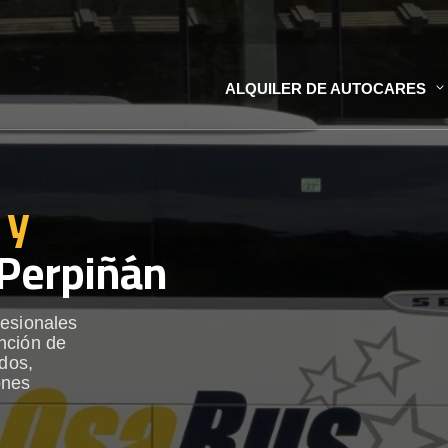
ALQUILER DE AUTOCARES
 y
Perpiñán
fesionales
nción de
ados,
ones