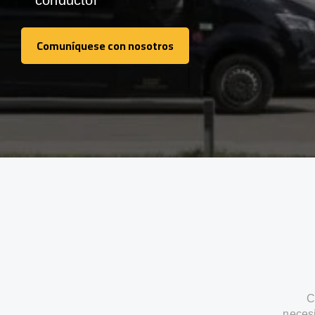
conductor
Comuníquese con nosotros
Comuníquese con nosotros
C
neces