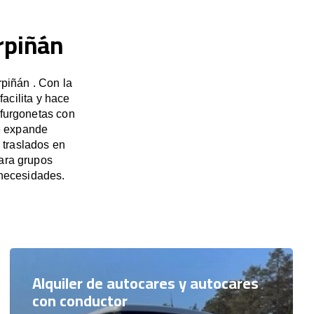
rpiñán
piñán . Con la
acilita y hace
 furgonetas con
e expande
 traslados en
para grupos
necesidades.
Alquiler de autocares y autocares
con conductor