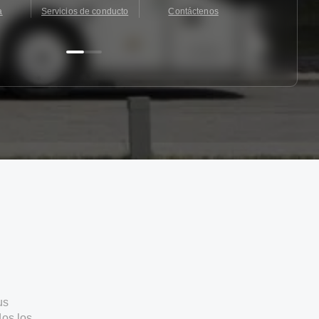
a
Servicios de conducto
Contáctenos
Contácten
us
os los