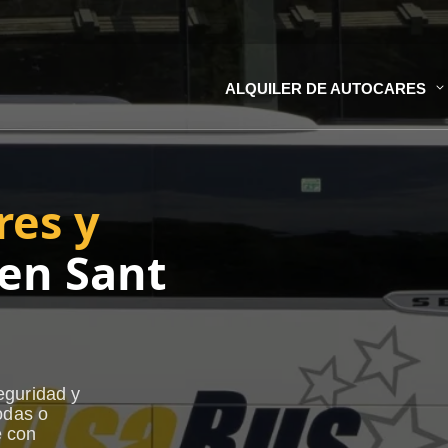
ALQUILER DE AUTOCARES
res y
en Sant
eguridad y
odas o
e con