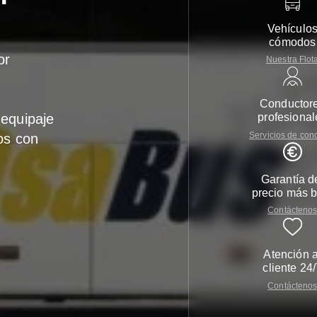
Vehículo
cómodos
or
Nuestra Flot
Conductor
equipaje
profesional
Servicios de con
os con
Garantía d
precio más b
Contácteno
Atención a
cliente 24
Contácteno