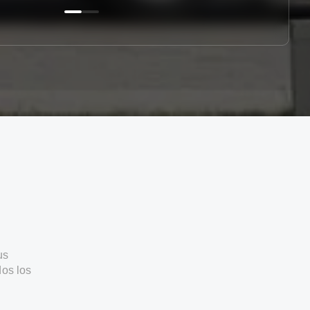
us
os los