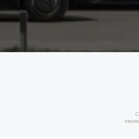
C
neces