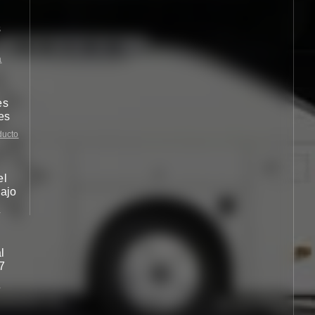
s
a
es
es
ducto
el
ajo
s
l
/7
s