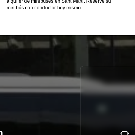
alquiler de minibuses en Sant Martí. Reserve su
minibús con conductor hoy mismo.
n