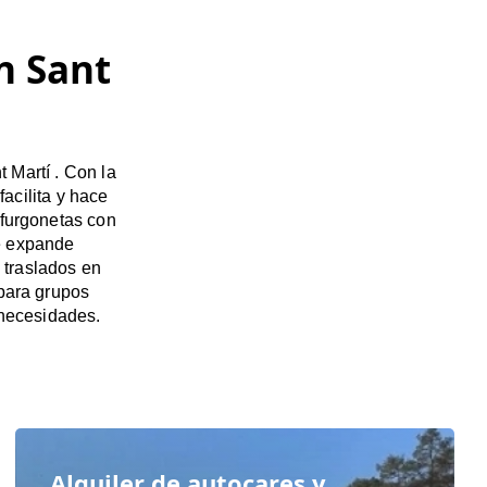
n Sant
 Martí . Con la
acilita y hace
 furgonetas con
e expande
 traslados en
 para grupos
necesidades.
Alquiler de autocares y