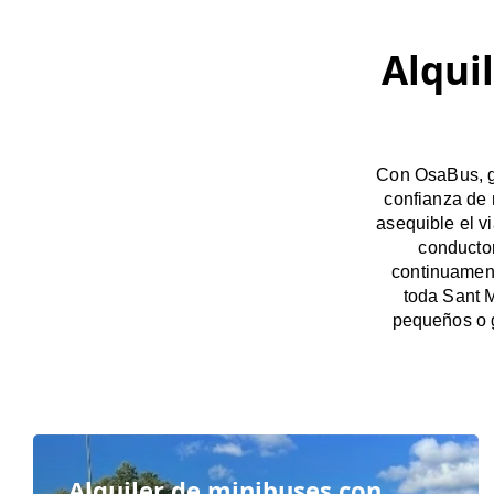
Alqui
Con OsaBus, ga
confianza de 
asequible el v
conducto
continuament
toda Sant M
pequeños o 
Alquiler de minibuses con