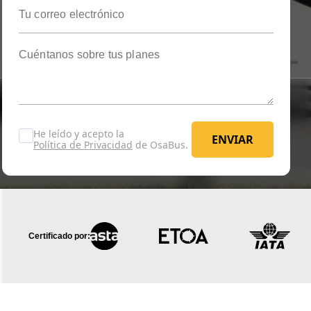
Tu correo electrónico
Cuéntanos sobre tus planes
He leído y acepto la
ENVIAR
Política de Privacidad
de OsaBus.
ENVIAR
Certificado por: