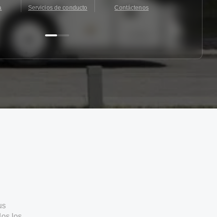
a
Servicios de conducto
Contáctenos
Contácten
us
os los