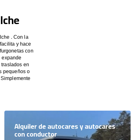
Elche
lche . Con la
acilita y hace
 furgonetas con
e expande
 traslados en
os pequeños o
. Simplemente
Alquiler de autocares y autocares
con conductor