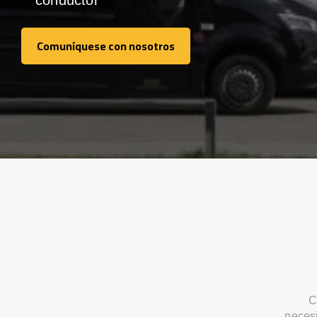
conductor
Comuníquese con nosotros
Comuníquese con nosotros
C
neces