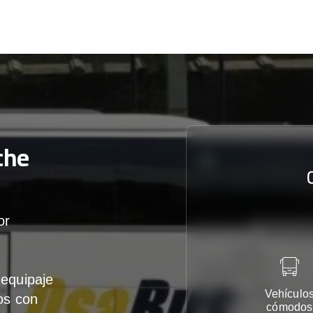
che
or
equipaje
Vehículo
os con
cómodos