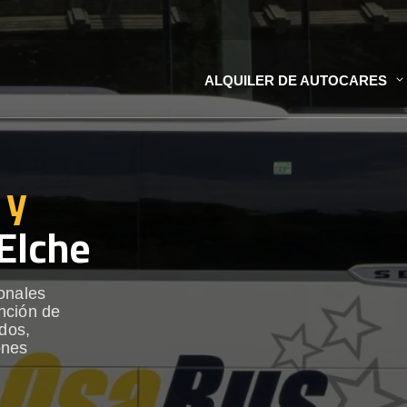
ALQUILER DE AUTOCARES
 y
Elche
onales
nción de
ados,
ones