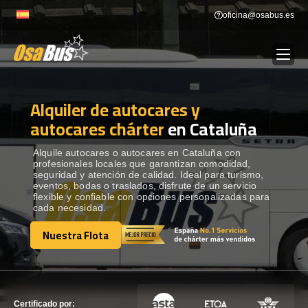
Skip
oficina@osabus.es
to
content
Alquiler de autocares y
Show dropdown
ALQUILER DE AUTOCARES
autocares chárter
en Cataluña
Show dropdown
DESTINOS
Alquile autocares o autocares en Cataluña con
profesionales locales que garantizan comodidad,
seguridad y atención de calidad. Ideal para turismo,
eventos, bodas o traslados, disfrute de un servicio
Show dropdown
RECORRIDAS
flexible y confiable con opciones personalizadas para
cada necesidad.
Nuestra Flota
FLOTA
Nuestra Flota
CONTÁCTENOS
CONTÁCTENOS
Certificado por: