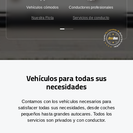
Vehículos cómodos
Conductores profesionales
Garantí
Nuestra Flota
Servicios de conducto
Co
Vehículos para todas sus
necesidades
Contamos con los vehículos necesarios para
satisfacer todas sus necesidades, desde coches
pequeños hasta grandes autocares. Todos los
servicios son privados y con conductor.