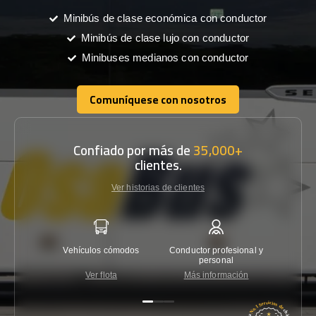
Minibús de clase económica con conductor
Minibús de clase lujo con conductor
Minibuses medianos con conductor
Comuníquese con nosotros
Comuníquese con nosotros
Confiado por más de
35,000+
clientes.
Ver historias de clientes
Vehículos cómodos
Conductor profesional y
Garantí
personal
Ver flota
Más información
Co