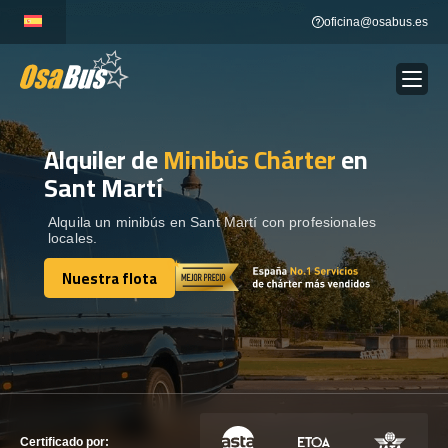
Skip
oficina@osabus.es
to
content
Alquiler de
Minibús Chárter
en
Show dropdown
ALQUILER DE AUTOCARES
Sant Martí
Show dropdown
DESTINOS
Alquila un minibús en Sant Martí con profesionales
locales.
Nuestra flota
Show dropdown
RECORRIDAS
Nuestra flota
FLOTA
CONTÁCTENOS
CONTÁCTENOS
Certificado por: