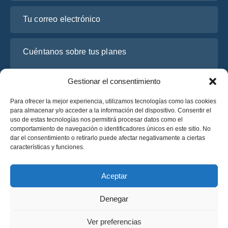
Tu correo electrónico
Cuéntanos sobre tus planes
Gestionar el consentimiento
Para ofrecer la mejor experiencia, utilizamos tecnologías como las cookies
para almacenar y/o acceder a la información del dispositivo. Consentir el
uso de estas tecnologías nos permitirá procesar datos como el
comportamiento de navegación o identificadores únicos en este sitio. No
dar el consentimiento o retirarlo puede afectar negativamente a ciertas
características y funciones.
He leído y acepto la
Política de Privacidad
de OsaBus.
Solicite un presupuesto
Aceptar
Solicite un presupuesto
Denegar
Español
Ver preferencias