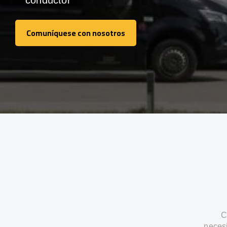
conductor
Comuníquese con nosotros
Comuníquese con nosotros
C
neces