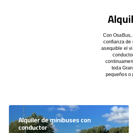
Alqui
Con OsaBus, g
confianza de 
asequible el v
conducto
continuament
toda Gran
pequeños o 
Alquiler de minibuses con
conductor