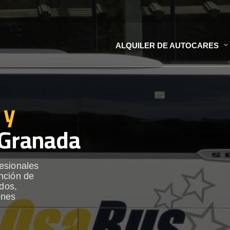
ALQUILER DE AUTOCARES
 y
Granada
esionales
nción de
ados,
ones