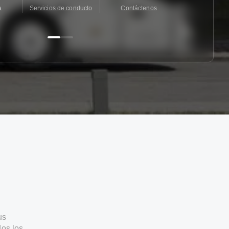
a
Servicios de conducto
Contáctenos
Contácten
us
os los