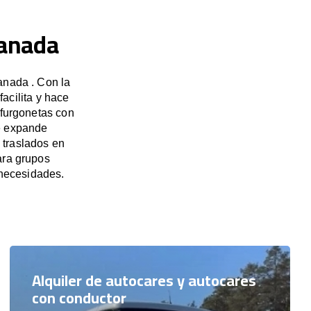
ranada
anada . Con la
acilita y hace
 furgonetas con
e expande
 traslados en
ara grupos
necesidades.
Alquiler de autocares y autocares
con conductor