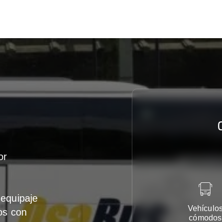
or
equipaje
Vehículo
os con
cómodos