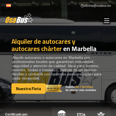
Skip
oficina@osabus.es
to
content
Alquiler de autocares y
Show dropdown
ALQUILER DE AUTOCARES
autocares chárter
en Marbella
Show dropdown
DESTINOS
Alquile autocares o autocares en Marbella con
profesionales locales que garantizan comodidad,
seguridad y atención de calidad. Ideal para turismo,
eventos, bodas o traslados, disfrute de un servicio
Show dropdown
RECORRIDAS
flexible y confiable con opciones personalizadas para
cada necesidad.
Nuestra Flota
FLOTA
Nuestra Flota
CONTÁCTENOS
CONTÁCTENOS
Certificado por: