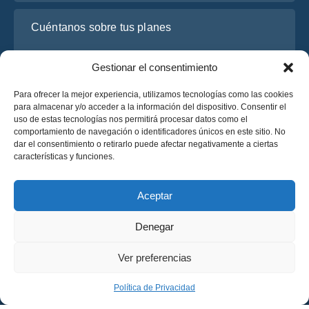
Cuéntanos sobre tus planes
Gestionar el consentimiento
Para ofrecer la mejor experiencia, utilizamos tecnologías como las cookies
para almacenar y/o acceder a la información del dispositivo. Consentir el
uso de estas tecnologías nos permitirá procesar datos como el
comportamiento de navegación o identificadores únicos en este sitio. No
dar el consentimiento o retirarlo puede afectar negativamente a ciertas
características y funciones.
He leído y acepto la
Política de Privacidad
de OsaBus.
Solicite un presupuesto
Aceptar
Solicite un presupuesto
Denegar
Español
Ver preferencias
© 2025 OsaBus © Todos los derechos reservados.
Política de Privacidad
Términos y Condiciones
News
Política de Privacidad