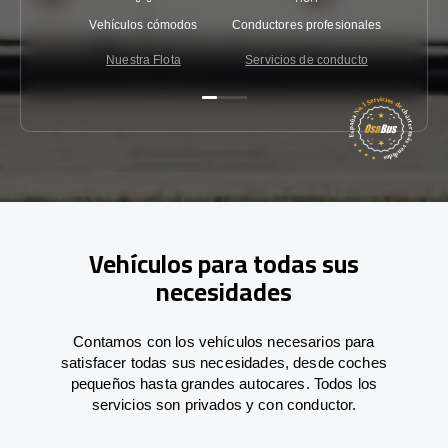
Vehículos cómodos
Conductores profesionales
Garantí
Nuestra Flota
Servicios de conducto
Co
Vehículos para todas sus
necesidades
Contamos con los vehículos necesarios para
satisfacer todas sus necesidades, desde coches
pequeños hasta grandes autocares. Todos los
servicios son privados y con conductor.