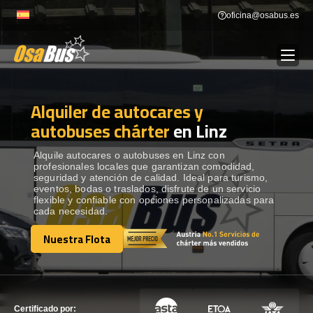
Skip
oficina@osabus.es
to
content
Alquiler de autocares y
Show dropdown
ALQUILER DE AUTOCARES
autobuses chárter
en Linz
Show dropdown
DESTINOS
Alquile autocares o autobuses en Linz con
profesionales locales que garantizan comodidad,
seguridad y atención de calidad. Ideal para turismo,
eventos, bodas o traslados, disfrute de un servicio
Show dropdown
RECORRIDAS
flexible y confiable con opciones personalizadas para
cada necesidad.
Nuestra Flota
FLOTA
Nuestra Flota
CONTÁCTENOS
CONTÁCTENOS
Certificado por: