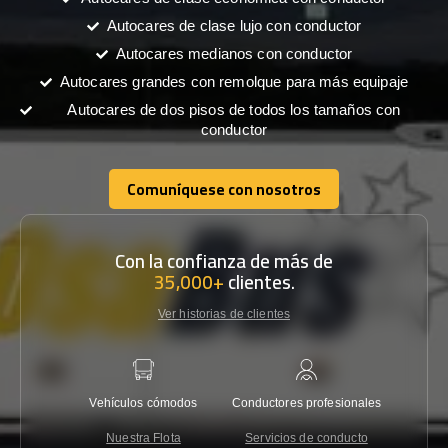
Autocares de clase lujo con conductor
Autocares medianos con conductor
Autocares grandes con remolque para más equipaje
Autocares de dos pisos de todos los tamaños con
conductor
Comuníquese con nosotros
Comuníquese con nosotros
Con la confianza de más de
35,000+
clientes.
Ver historias de clientes
Vehículos cómodos
Conductores profesionales
Garantí
Nuestra Flota
Servicios de conducto
Co