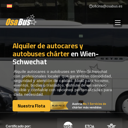
Skip
oficina@osabus.es
to
content
Alquiler de autocares y
Show dropdown
ALQUILER DE AUTOCARES
autobuses chárter
en Wien-
Schwechat
Show dropdown
DESTINOS
Alquile autocares o autobuses en Wien-Schwechat
con profesionales locales que garantizan comodidad,
Show dropdown
RECORRIDAS
seguridad y atención de calidad. Ideal para turismo,
eventos, bodas o traslados, disfrute de un servicio
flexible y confiable con opciones personalizadas para
cada necesidad.
FLOTA
Nuestra Flota
Nuestra Flota
CONTÁCTENOS
CONTÁCTENOS
Certificado por: