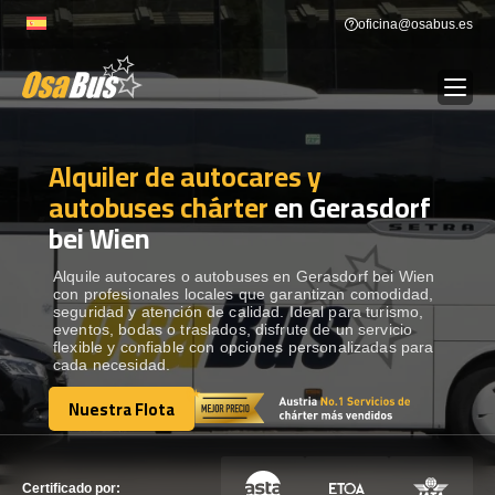
Skip
oficina@osabus.es
to
content
Alquiler de autocares y
Show dropdown
ALQUILER DE AUTOCARES
autobuses chárter
en Gerasdorf
bei Wien
Show dropdown
DESTINOS
Alquile autocares o autobuses en Gerasdorf bei Wien
con profesionales locales que garantizan comodidad,
Show dropdown
RECORRIDAS
seguridad y atención de calidad. Ideal para turismo,
eventos, bodas o traslados, disfrute de un servicio
flexible y confiable con opciones personalizadas para
cada necesidad.
FLOTA
Nuestra Flota
Nuestra Flota
CONTÁCTENOS
CONTÁCTENOS
Certificado por: