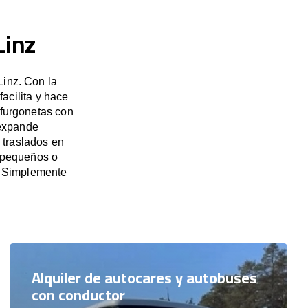
Linz
Linz. Con la
acilita y hace
 furgonetas con
 expande
 traslados en
s pequeños o
. Simplemente
Alquiler de autocares y autobuses
con conductor