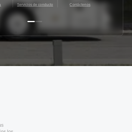
a
Servicios de conducto
Contáctenos
Contácten
us
os los