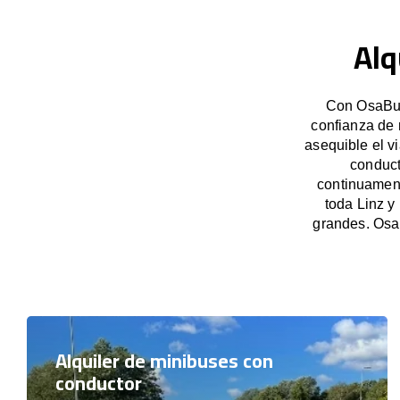
Alq
Con OsaBus,
confianza de 
asequible el v
conduct
continuament
toda Linz y
grandes. Osa
Alquiler de minibuses con
conductor