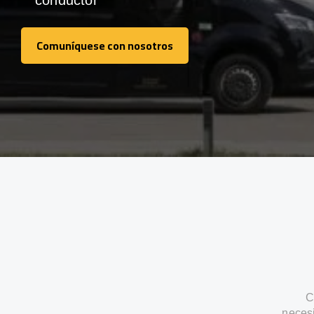
conductor
Comuníquese con nosotros
Comuníquese con nosotros
C
neces