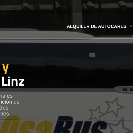
ALQUILER DE AUTOCARES
 y
Linz
onales
nción de
ados,
ones