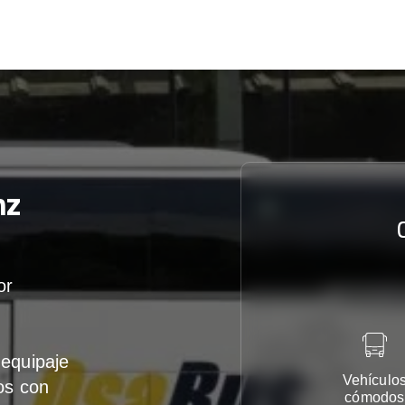
nz
or
equipaje
Vehículo
os con
cómodos