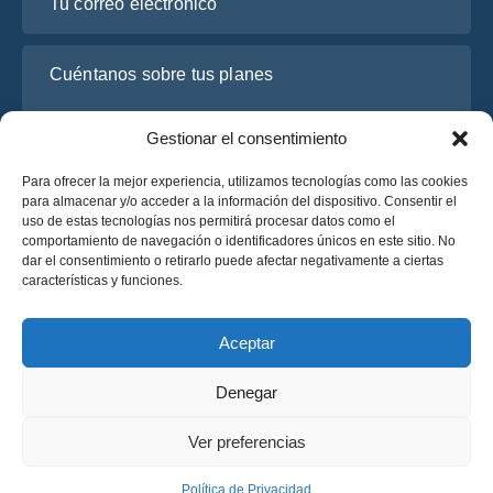
Cuéntanos sobre tus planes
Gestionar el consentimiento
Para ofrecer la mejor experiencia, utilizamos tecnologías como las cookies
para almacenar y/o acceder a la información del dispositivo. Consentir el
uso de estas tecnologías nos permitirá procesar datos como el
comportamiento de navegación o identificadores únicos en este sitio. No
dar el consentimiento o retirarlo puede afectar negativamente a ciertas
características y funciones.
He leído y acepto la
Política de Privacidad
de OsaBus.
Solicite un presupuesto
Aceptar
Solicite un presupuesto
Denegar
Español
Ver preferencias
© 2025 OsaBus © Todos los derechos reservados.
Política de Privacidad
Términos y Condiciones
News
Política de Privacidad