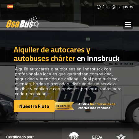
Skip
oficina@osabus.es
to
content
Alquiler de autocares y
Show dropdown
ALQUILER DE AUTOCARES
autobuses chárter
en Innsbruck
Show dropdown
DESTINOS
Alquile autocares o autobuses en Innsbruck con
profesionales locales que garantizan comodidad,
seguridad y atención de calidad. Ideal para turismo,
eventos, bodas o traslados, disfrute de un servicio
Show dropdown
RECORRIDAS
flexible y confiable con opciones personalizadas para
cada necesidad.
Nuestra Flota
FLOTA
Nuestra Flota
CONTÁCTENOS
CONTÁCTENOS
Certificado por: