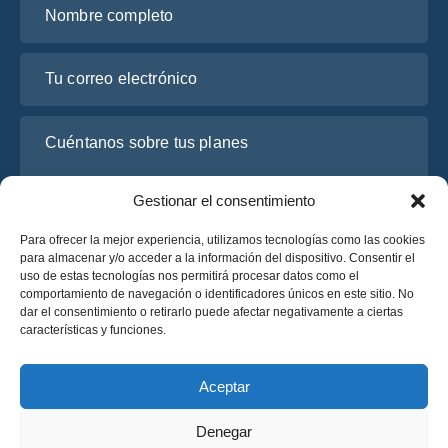
Tu correo electrónico
Cuéntanos sobre tus planes
Gestionar el consentimiento
Para ofrecer la mejor experiencia, utilizamos tecnologías como las cookies
para almacenar y/o acceder a la información del dispositivo. Consentir el
uso de estas tecnologías nos permitirá procesar datos como el
comportamiento de navegación o identificadores únicos en este sitio. No
dar el consentimiento o retirarlo puede afectar negativamente a ciertas
características y funciones.
He leído y acepto la
Política de Privacidad
de OsaBus.
Solicite un presupuesto
Aceptar
Solicite un presupuesto
Denegar