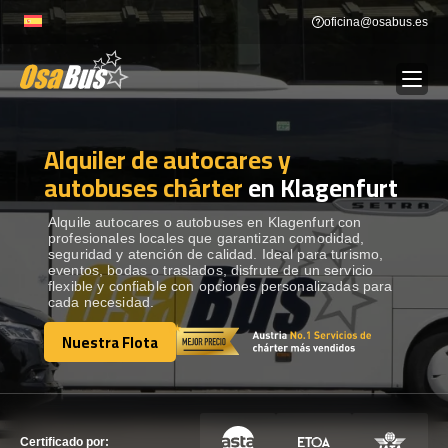
Skip
oficina@osabus.es
to
content
Alquiler de autocares y
Show dropdown
ALQUILER DE AUTOCARES
autobuses chárter
en Klagenfurt
Show dropdown
DESTINOS
Alquile autocares o autobuses en Klagenfurt con
profesionales locales que garantizan comodidad,
seguridad y atención de calidad. Ideal para turismo,
eventos, bodas o traslados, disfrute de un servicio
Show dropdown
RECORRIDAS
flexible y confiable con opciones personalizadas para
cada necesidad.
Nuestra Flota
FLOTA
Nuestra Flota
CONTÁCTENOS
CONTÁCTENOS
Certificado por: