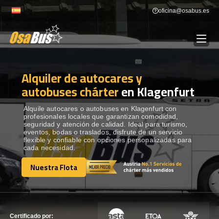
Skip
oficina@osabus.es
to
content
Alquiler de autocares y
Show dropdown
ALQUILER DE AUTOCARES
autobuses chárter
en Klagenfurt
Show dropdown
DESTINOS
Alquile autocares o autobuses en Klagenfurt con
profesionales locales que garantizan comodidad,
seguridad y atención de calidad. Ideal para turismo,
eventos, bodas o traslados, disfrute de un servicio
Show dropdown
RECORRIDAS
flexible y confiable con opciones personalizadas para
cada necesidad.
Nuestra Flota
FLOTA
Nuestra Flota
CONTÁCTENOS
CONTÁCTENOS
Certificado por: