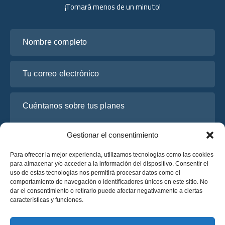
¡Tomará menos de un minuto!
Nombre completo
Tu correo electrónico
Cuéntanos sobre tus planes
Gestionar el consentimiento
Para ofrecer la mejor experiencia, utilizamos tecnologías como las cookies
para almacenar y/o acceder a la información del dispositivo. Consentir el
uso de estas tecnologías nos permitirá procesar datos como el
comportamiento de navegación o identificadores únicos en este sitio. No
dar el consentimiento o retirarlo puede afectar negativamente a ciertas
características y funciones.
He leído y acepto la
Política de Privacidad
de OsaBus.
Solicite un presupuesto