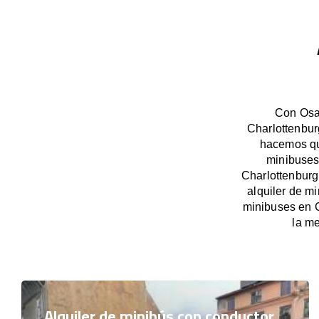
Con OsaB
Charlottenbur
hacemos que
minibuses
Charlottenburg
alquiler de m
minibuses en 
la me
Alquiler de minibús con conductor