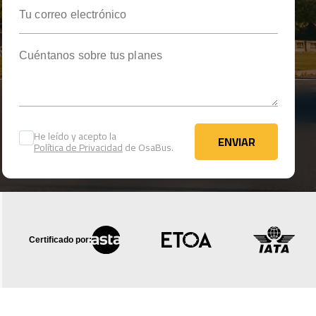
Tu correo electrónico
Cuéntanos sobre tus planes
He leído y acepto la
ENVIAR
Política de Privacidad
de OsaBus.
ENVIAR
Certificado por: