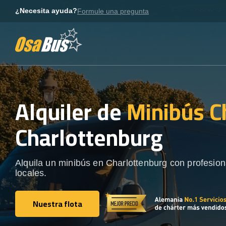
Skip
¿Necesita ayuda?
Formule una pregunta
to
content
Alquiler de
Minibús C
Charlottenburg
Alquila un minibús en Charlottenburg con profesion
locales.
Nuestra flota
Nuestra flota