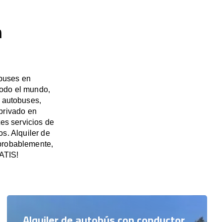
n
ibuses en
todo el mundo,
e autobuses,
privado en
es servicios de
s. Alquiler de
probablemente,
RATIS!
Alquiler de autobús con conductor