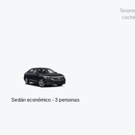
Tenemo
coche
nómico - 3 personas
Furgonet