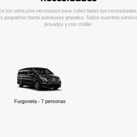
s los vehículos necesarios para cubrir todas tus necesidades
s pequeños hasta autobuses grandes. Todos nuestros servici
privados y con chófer.
a - 7 personas
SUV - 3 