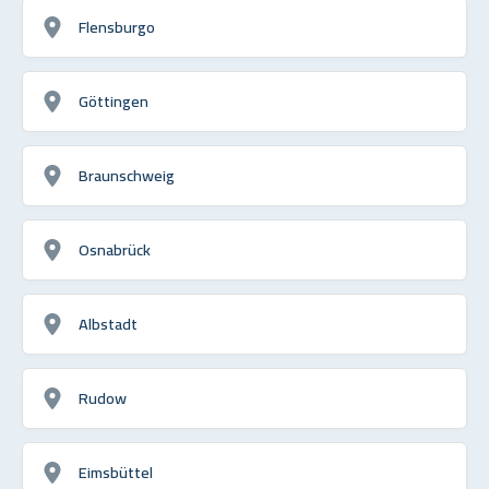
Flensburgo
Göttingen
Braunschweig
Osnabrück
Albstadt
Rudow
Eimsbüttel