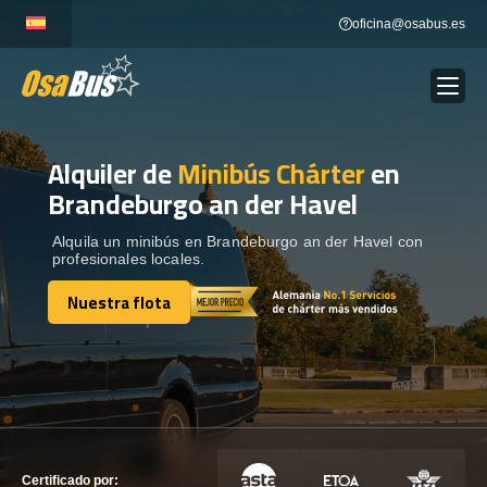
Skip
oficina@osabus.es
to
content
Alquiler de
Minibús Chárter
en
Show dropdown
ALQUILER DE AUTOCARES
Brandeburgo an der Havel
Show dropdown
DESTINOS
Alquila un minibús en Brandeburgo an der Havel con
profesionales locales.
Nuestra flota
Show dropdown
RECORRIDAS
Nuestra flota
FLOTA
CONTÁCTENOS
CONTÁCTENOS
Certificado por: