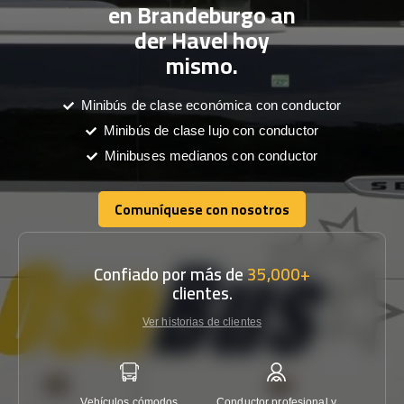
en Brandeburgo an
der Havel hoy
mismo.
Minibús de clase económica con conductor
Minibús de clase lujo con conductor
Minibuses medianos con conductor
Comuníquese con nosotros
Comuníquese con nosotros
Confiado por más de
35,000+
clientes.
Ver historias de clientes
Vehículos cómodos
Conductor profesional y
Garantí