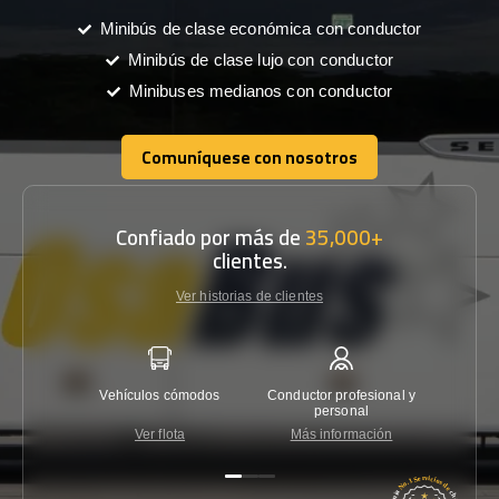
Minibús de clase económica con conductor
Minibús de clase lujo con conductor
Minibuses medianos con conductor
Comuníquese con nosotros
Comuníquese con nosotros
Confiado por más de
35,000+
clientes.
Ver historias de clientes
Vehículos cómodos
Conductor profesional y
Garantí
personal
Ver flota
Más información
Co