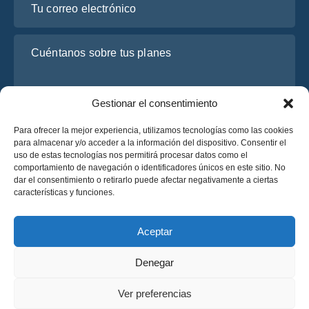
Cuéntanos sobre tus planes
Gestionar el consentimiento
Para ofrecer la mejor experiencia, utilizamos tecnologías como las cookies
para almacenar y/o acceder a la información del dispositivo. Consentir el
uso de estas tecnologías nos permitirá procesar datos como el
comportamiento de navegación o identificadores únicos en este sitio. No
dar el consentimiento o retirarlo puede afectar negativamente a ciertas
He leído y acepto la
Política de Privacidad
de OsaBus.
características y funciones.
Solicite un presupuesto
Solicite un presupuesto
Aceptar
Denegar
Español
Ver preferencias
© 2025 OsaBus © Todos los derechos reservados.
Política de Privacidad
Términos y Condiciones
News