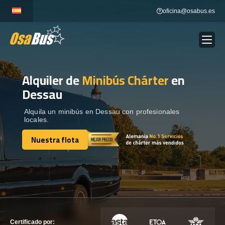
Skip
oficina@osabus.es
to
content
Alquiler de
Minibús Chárter
en
Show dropdown
ALQUILER DE AUTOCARES
Dessau
Show dropdown
DESTINOS
Alquila un minibús en Dessau con profesionales
locales.
Nuestra flota
Show dropdown
RECORRIDAS
Nuestra flota
FLOTA
CONTÁCTENOS
CONTÁCTENOS
Certificado por: