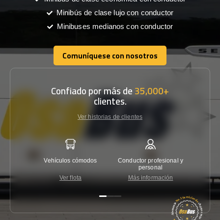
Minibús de clase lujo con conductor
Minibuses medianos con conductor
Comuníquese con nosotros
Comuníquese con nosotros
Confiado por más de
35,000+
clientes.
Ver historias de clientes
Vehículos cómodos
Conductor profesional y
Garantí
personal
Ver flota
Más información
Co