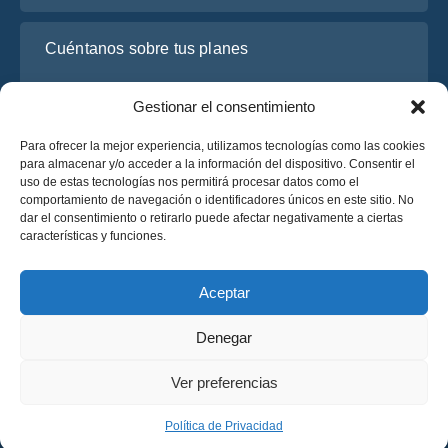
Cuéntanos sobre tus planes
Gestionar el consentimiento
Para ofrecer la mejor experiencia, utilizamos tecnologías como las cookies
para almacenar y/o acceder a la información del dispositivo. Consentir el
uso de estas tecnologías nos permitirá procesar datos como el
comportamiento de navegación o identificadores únicos en este sitio. No
dar el consentimiento o retirarlo puede afectar negativamente a ciertas
características y funciones.
He leído y acepto la
Política de Privacidad
de OsaBus.
Solicite un presupuesto
Aceptar
Solicite un presupuesto
Denegar
Español
Ver preferencias
© 2025 OsaBus © Todos los derechos reservados.
Política de Privacidad
Términos y Condiciones
News
Política de Privacidad