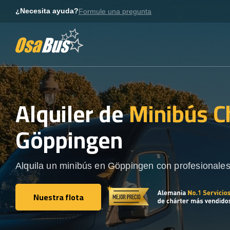
Skip
¿Necesita ayuda?
Formule una pregunta
to
content
Alquiler de
Minibús C
Göppingen
Alquila un minibús en Göppingen con profesionales
Nuestra flota
Nuestra flota