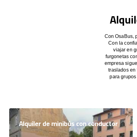
Alqui
Con OsaBus, po
Con la confi
viajar en 
furgonetas co
empresa sigue 
traslados en
para grupos
Alquiler de minibús con conductor