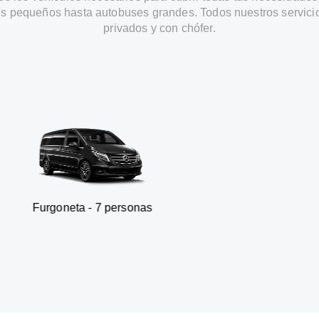
s pequeños hasta autobuses grandes. Todos nuestros servici
privados y con chófer.
a - 7 personas
SUV - 3 