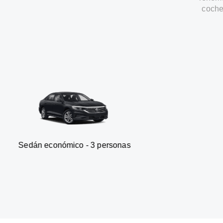
coche
nómico - 3 personas
Furgonet