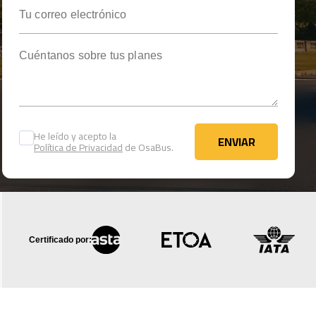
Tu correo electrónico
Cuéntanos sobre tus planes
He leído y acepto la
ENVIAR
Política de Privacidad
de OsaBus.
ENVIAR
Certificado por: