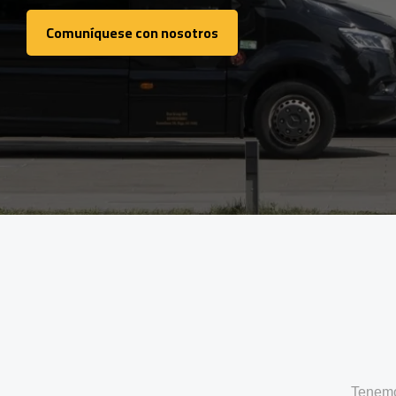
Comuníquese con nosotros
Comuníquese con nosotros
Tenemo