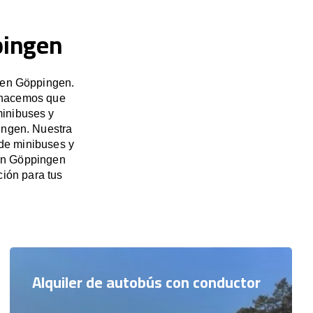
pingen
s en Göppingen.
, hacemos que
minibuses y
ingen. Nuestra
 de minibuses y
 en Göppingen
ión para tus
Alquiler de autobús con conductor