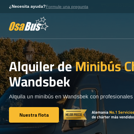
Skip
¿Necesita ayuda?
Formule una pregunta
to
content
Alquiler de
Minibús C
Wandsbek
Alquila un minibús en Wandsbek con profesionales 
Nuestra flota
Nuestra flota