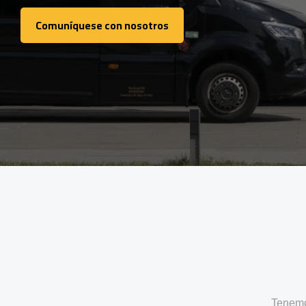
Comuníquese con nosotros
Comuníquese con nosotros
Tenemo