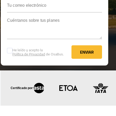
Tu correo electrónico
Cuéntanos sobre tus planes
He leído y acepto la
ENVIAR
Política de Privacidad
de OsaBus.
ENVIAR
Certificado por: