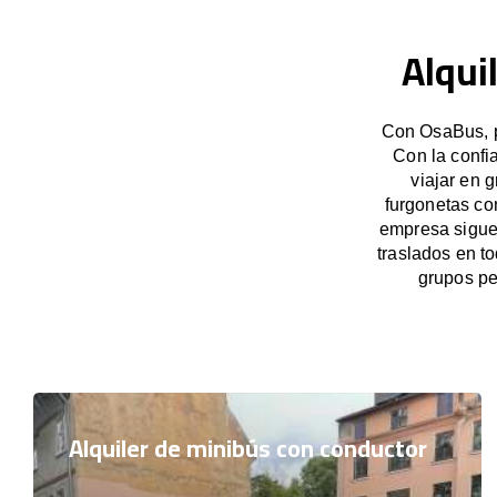
Alqui
Con OsaBus, p
Con la confi
viajar en 
furgonetas co
empresa sigue 
traslados en t
grupos pe
Alquiler de minibús con conductor