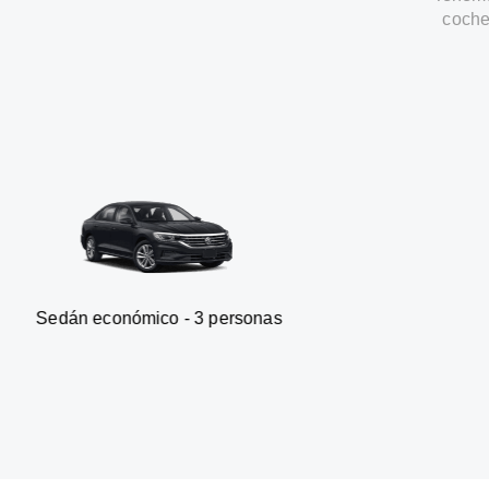
coche
ómico - 3 personas
Furgoneta