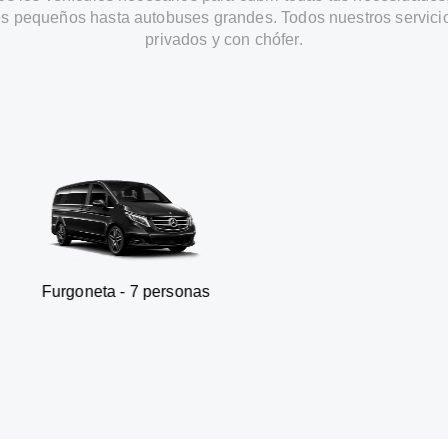
s pequeños hasta autobuses grandes. Todos nuestros servici
privados y con chófer.
 - 7 personas
SUV - 3 p