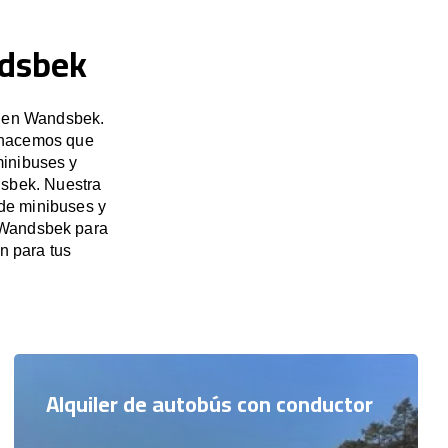
ndsbek
s en Wandsbek.
, hacemos que
minibuses y
dsbek. Nuestra
 de minibuses y
n Wandsbek para
n para tus
Alquiler de autobús con conductor