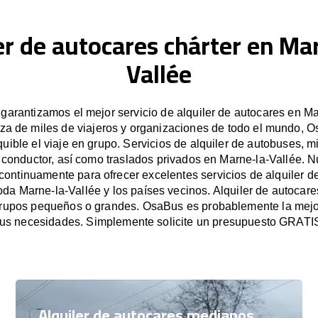
er de autocares chárter en Ma
Vallée
arantizamos el mejor servicio de alquiler de autocares en Ma
za de miles de viajeros y organizaciones de todo el mundo, Os
uible el viaje en grupo. Servicios de alquiler de autobuses, m
 conductor, así como traslados privados en Marne-la-Vallée. 
ontinuamente para ofrecer excelentes servicios de alquiler d
oda Marne-la-Vallée y los países vecinos. Alquiler de autocar
grupos pequeños o grandes. OsaBus es probablemente la mejo
us necesidades. Simplemente solicite un presupuesto GRATI
Alquiler de autocares medianos