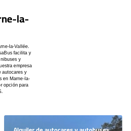
rne-la-
rne-la-Vallée.
aBus facilita y
inibuses y
Nuestra empresa
e autocares y
es en Marne-la-
r opción para
S.
Alquiler de autocares y autobuses