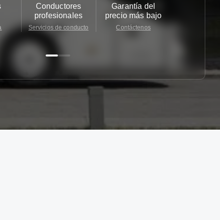
s
Conductores
Garantía del
Atención
profesionales
precio más bajo
cliente 2
a
Servicios de conducto
Contáctenos
Contácten