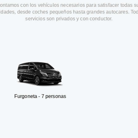
ontamos con los vehículos necesarios para satisfacer todas s
idades, desde coches pequeños hasta grandes autocares. Tod
servicios son privados y con conductor.
ta - 7 personas
SUV - 