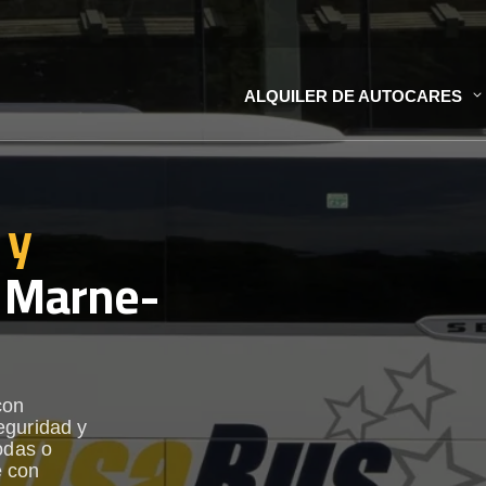
ALQUILER DE AUTOCARES
 y
 Marne-
con
eguridad y
odas o
e con