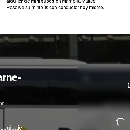
alquiler de minibuses
en Marne-la-Vallée.
Reserve su minibús con conductor hoy mismo.
arne-
or
equipaje