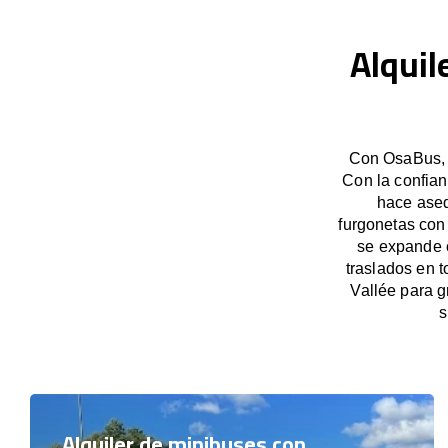
Alquil
Con OsaBus, g
Con la confian
hace aseq
furgonetas con
se expande c
traslados en t
Vallée para 
s
Alquiler de minibuses con