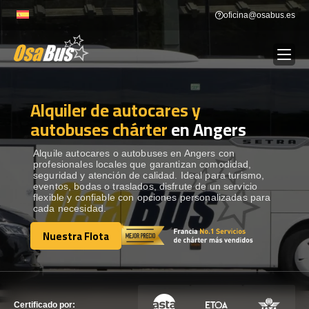
Skip
oficina@osabus.es
to
content
Alquiler de autocares y
Show dropdown
ALQUILER DE AUTOCARES
autobuses chárter
en Angers
Show dropdown
DESTINOS
Alquile autocares o autobuses en Angers con
profesionales locales que garantizan comodidad,
seguridad y atención de calidad. Ideal para turismo,
eventos, bodas o traslados, disfrute de un servicio
Show dropdown
RECORRIDAS
flexible y confiable con opciones personalizadas para
cada necesidad.
Nuestra Flota
FLOTA
Nuestra Flota
CONTÁCTENOS
CONTÁCTENOS
Certificado por: