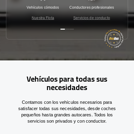
Vehículos cómodos
Conductores profesionales
Garantí
Nuestra Flota
Servicios de conducto
Co
Vehículos para todas sus
necesidades
Contamos con los vehículos necesarios para
satisfacer todas sus necesidades, desde coches
pequeños hasta grandes autocares. Todos los
servicios son privados y con conductor.