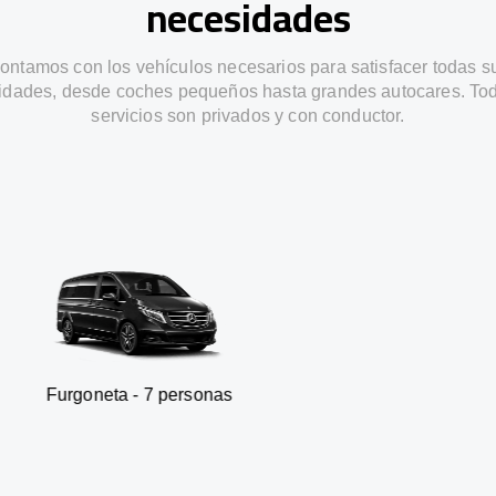
necesidades
ontamos con los vehículos necesarios para satisfacer todas s
idades, desde coches pequeños hasta grandes autocares. Tod
servicios son privados y con conductor.
a - 7 personas
SUV - 3