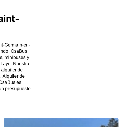
aint-
int-Germain-en-
mundo, OsaBus
es, minibuses y
-Laye. Nuestra
alquiler de
 Alquiler de
 OsaBus es
 un presupuesto