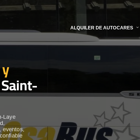
ALQUILER DE AUTOCARES
 y
Saint-
n-Laye
d,
, eventos,
 confiable