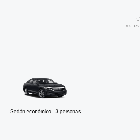
C
neces
onómico - 3 personas
Furgonet