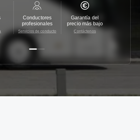
s
Conductores
Garantía del
Atención
profesionales
precio más bajo
cliente 2
a
Servicios de conducto
Contáctenos
Contácten