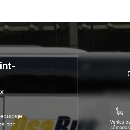
int-
or
equipaje
Vehículo
os con
cómodos