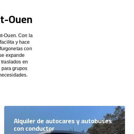
nt-Ouen
nt-Ouen. Con la
acilita y hace
 furgonetas con
 se expande
 traslados en
n para grupos
necesidades.
Alquiler de autocares y autobuses
con conductor