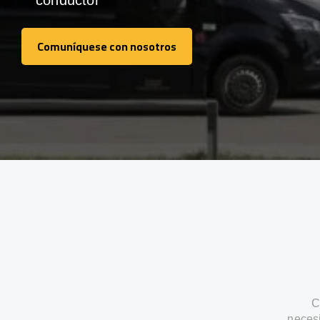
conductor
Comuníquese con nosotros
Comuníquese con nosotros
C
neces