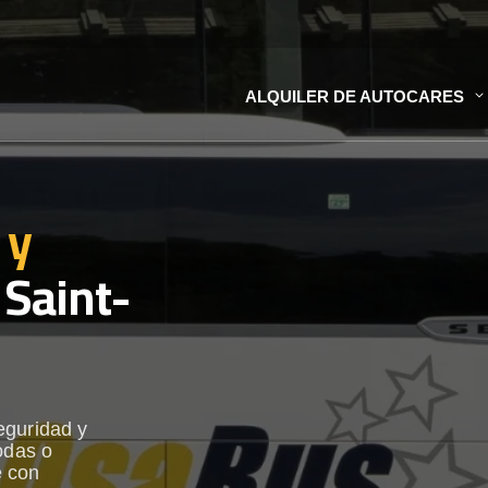
ALQUILER DE AUTOCARES
 y
Saint-
eguridad y
odas o
e con