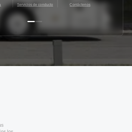
a
Servicios de conducto
Contáctenos
Contácten
us
os los