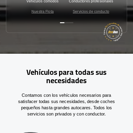
Vehículos cómodos
Conductores profesionales
Garantí
Nuestra Flota
Servicios de conducto
Co
Vehículos para todas sus
necesidades
Contamos con los vehículos necesarios para
satisfacer todas sus necesidades, desde coches
pequeños hasta grandes autocares. Todos los
servicios son privados y con conductor.