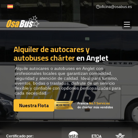
Skip
oficina@osabus.es
to
content
Alquiler de autocares y
Show dropdown
ALQUILER DE AUTOCARES
autobuses chárter
en Anglet
Show dropdown
DESTINOS
Alquile autocares o autobuses en Anglet con
profesionales locales que garantizan comodidad,
seguridad y atención de calidad. Ideal para turismo,
eventos, bodas o traslados, disfrute de un servicio
Show dropdown
RECORRIDAS
flexible y confiable con opciones personalizadas para
cada necesidad.
Nuestra Flota
FLOTA
Nuestra Flota
CONTÁCTENOS
CONTÁCTENOS
Certificado por: