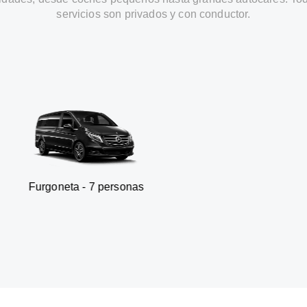
servicios son privados y con conductor.
a - 7 personas
SUV - 3