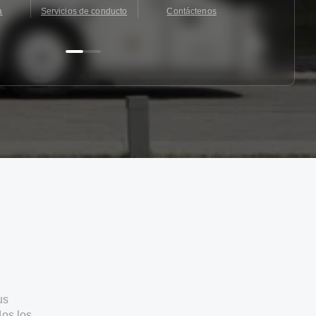
a
Servicios de conducto
Contáctenos
Contácten
us
os los