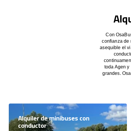
Alq
Con OsaBus,
confianza de 
asequible el v
conduct
continuament
toda Agen y 
grandes. Osa
Alquiler de minibuses con
conductor