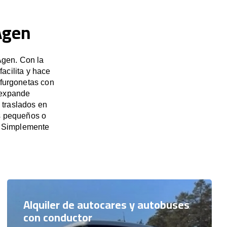
Agen
Agen. Con la
acilita y hace
 furgonetas con
 expande
 traslados en
os pequeños o
. Simplemente
Alquiler de autocares y autobuses
con conductor