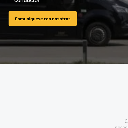
conductor
Comuníquese con nosotros
Comuníquese con nosotros
C
neces