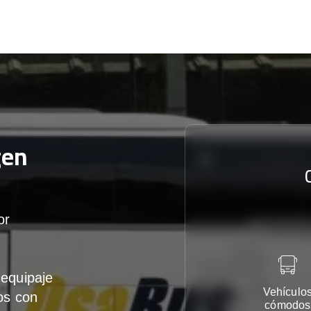
gen
or
equipaje
Vehículo
os con
cómodos