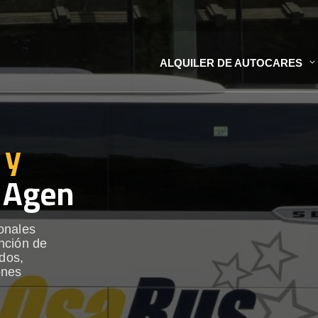
ALQUILER DE AUTOCARES
 y
 Agen
onales
nción de
ados,
ones