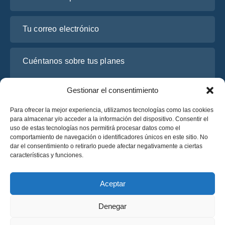
Tu correo electrónico
Cuéntanos sobre tus planes
Gestionar el consentimiento
Para ofrecer la mejor experiencia, utilizamos tecnologías como las cookies
para almacenar y/o acceder a la información del dispositivo. Consentir el
uso de estas tecnologías nos permitirá procesar datos como el
comportamiento de navegación o identificadores únicos en este sitio. No
dar el consentimiento o retirarlo puede afectar negativamente a ciertas
características y funciones.
He leído y acepto la
Política de Privacidad
de OsaBus.
Solicite un presupuesto
Aceptar
Solicite un presupuesto
Denegar
Español