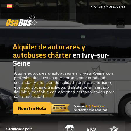
Skip
oficina@osabus.es
to
content
Alquiler de autocares y
Show dropdown
ALQUILER DE AUTOCARES
autobuses chárter
en Ivry-sur-
Seine
Show dropdown
DESTINOS
Alquile autocares o autobuses en Ivry-sur-Seine con
profesionales locales que garantizan comodidad,
Show dropdown
RECORRIDAS
seguridad y atención de calidad. Ideal para turismo,
eventos, bodas o traslados, disfrute de un servicio
flexible y confiable con opciones personalizadas para
cada necesidad.
FLOTA
Nuestra Flota
Nuestra Flota
CONTÁCTENOS
CONTÁCTENOS
Certificado por: