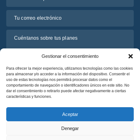
Tu correo electrónico
Cuéntanos sobre tus planes
Gestionar el consentimiento
Para ofrecer la mejor experiencia, utilizamos tecnologías como las cookies
para almacenar y/o acceder a la información del dispositivo. Consentir el
uso de estas tecnologías nos permitirá procesar datos como el
comportamiento de navegación o identificadores únicos en este sitio. No
dar el consentimiento o retirarlo puede afectar negativamente a ciertas
características y funciones.
He leído y acepto la
Política de Privacidad
de OsaBus.
Solicite un presupuesto
Aceptar
Solicite un presupuesto
Denegar
Español