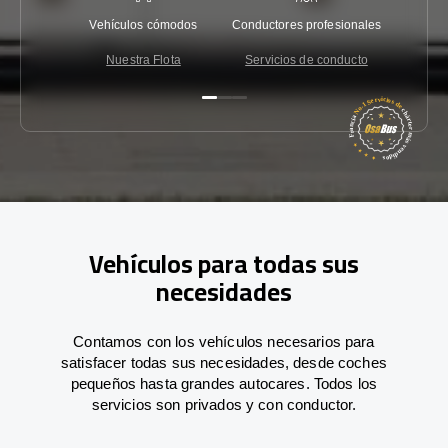
Vehículos cómodos
Conductores profesionales
Garantí
Nuestra Flota
Servicios de conducto
Co
Vehículos para todas sus
necesidades
Contamos con los vehículos necesarios para
satisfacer todas sus necesidades, desde coches
pequeños hasta grandes autocares. Todos los
servicios son privados y con conductor.