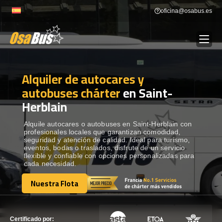
Skip
oficina@osabus.es
to
content
Alquiler de autocares y
Show dropdown
ALQUILER DE AUTOCARES
autobuses chárter
en Saint-
Herblain
Show dropdown
DESTINOS
Alquile autocares o autobuses en Saint-Herblain con
profesionales locales que garantizan comodidad,
Show dropdown
RECORRIDAS
seguridad y atención de calidad. Ideal para turismo,
eventos, bodas o traslados, disfrute de un servicio
flexible y confiable con opciones personalizadas para
cada necesidad.
FLOTA
Nuestra Flota
Nuestra Flota
CONTÁCTENOS
CONTÁCTENOS
Certificado por: