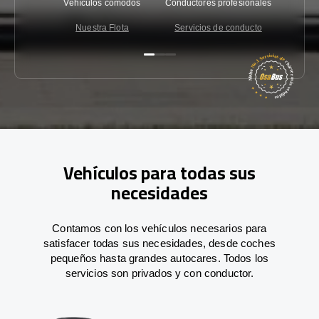
Vehículos cómodos
Conductores profesionales
Garantí
Nuestra Flota
Servicios de conducto
Co
Vehículos para todas sus
necesidades
Contamos con los vehículos necesarios para
satisfacer todas sus necesidades, desde coches
pequeños hasta grandes autocares. Todos los
servicios son privados y con conductor.