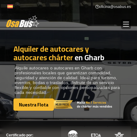
Skip
oficina@osabus.es
to
content
Alquiler de autocares y
Show dropdown
ALQUILER DE AUTOCARES
autocares chárter
en Gharb
Show dropdown
DESTINOS
Alquile autocares o autocares en Gharb con
profesionales locales que garantizan comodidad,
seguridad y atención de calidad. Ideal para turismo,
eventos, bodas o traslados, disfrute de un servicio
Show dropdown
RECORRIDAS
flexible y confiable con opciones personalizadas para
cada necesidad.
Nuestra Flota
FLOTA
Nuestra Flota
CONTÁCTENOS
CONTÁCTENOS
Certificado por: