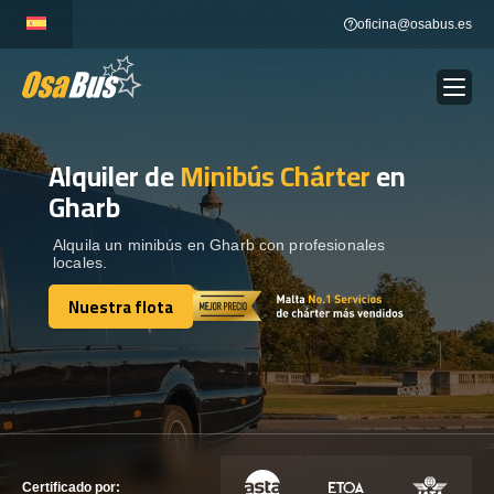
Skip
oficina@osabus.es
to
content
Alquiler de
Minibús Chárter
en
Show dropdown
ALQUILER DE AUTOCARES
Gharb
Show dropdown
DESTINOS
Alquila un minibús en Gharb con profesionales
locales.
Nuestra flota
Show dropdown
RECORRIDAS
Nuestra flota
FLOTA
CONTÁCTENOS
CONTÁCTENOS
Certificado por: