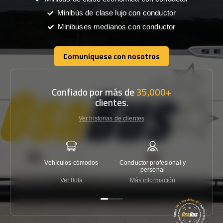
Minibús de clase lujo con conductor
Minibuses medianos con conductor
Comuníquese con nosotros
Comuníquese con nosotros
Confiado por más de
35,000+
clientes.
Ver historias de clientes
Vehículos cómodos
Conductor profesional y
Garantí
personal
Ver flota
Más información
Co