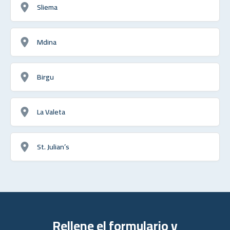
Sliema
Mdina
Birgu
La Valeta
St. Julian’s
Rellene el formulario y