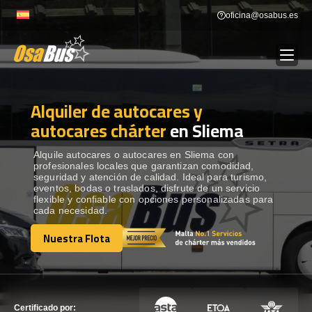
Skip
oficina@osabus.es
to
content
Alquiler de autocares y
Show dropdown
ALQUILER DE AUTOCARES
autocares chárter
en Sliema
Show dropdown
DESTINOS
Alquile autocares o autocares en Sliema con
profesionales locales que garantizan comodidad,
seguridad y atención de calidad. Ideal para turismo,
eventos, bodas o traslados, disfrute de un servicio
Show dropdown
RECORRIDAS
flexible y confiable con opciones personalizadas para
cada necesidad.
Nuestra Flota
FLOTA
Nuestra Flota
CONTÁCTENOS
CONTÁCTENOS
Certificado por: