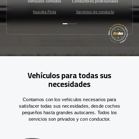
Vehículos cómodos
Conductores profesionales
Garantí
Nuestra Flota
Servicios de conducto
Co
Vehículos para todas sus
necesidades
Contamos con los vehículos necesarios para
satisfacer todas sus necesidades, desde coches
pequeños hasta grandes autocares. Todos los
servicios son privados y con conductor.