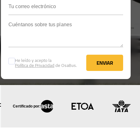
Tu correo electrónico
Cuéntanos sobre tus planes
He leído y acepto la
ENVIAR
Política de Privacidad
de OsaBus.
ENVIAR
Certificado por: