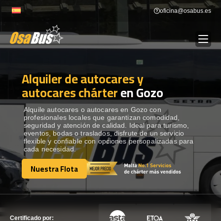
Skip
oficina@osabus.es
to
content
Alquiler de autocares y
Show dropdown
ALQUILER DE AUTOCARES
autocares chárter
en Gozo
Show dropdown
DESTINOS
Alquile autocares o autocares en Gozo con
profesionales locales que garantizan comodidad,
seguridad y atención de calidad. Ideal para turismo,
eventos, bodas o traslados, disfrute de un servicio
Show dropdown
RECORRIDAS
flexible y confiable con opciones personalizadas para
cada necesidad.
Nuestra Flota
FLOTA
Nuestra Flota
CONTÁCTENOS
CONTÁCTENOS
Certificado por: