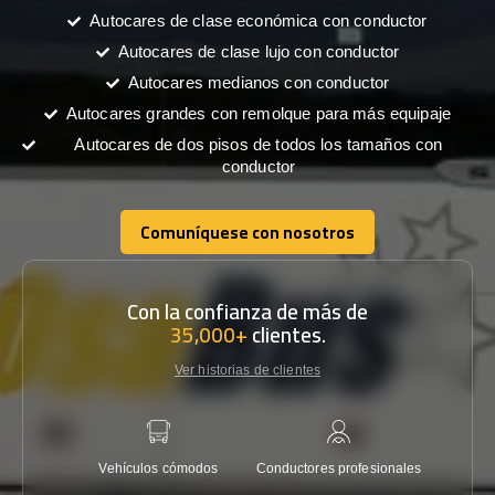
Autocares de clase económica con conductor
Autocares de clase lujo con conductor
Autocares medianos con conductor
Autocares grandes con remolque para más equipaje
Autocares de dos pisos de todos los tamaños con
conductor
Comuníquese con nosotros
Comuníquese con nosotros
Con la confianza de más de
35,000+
clientes.
Ver historias de clientes
Vehículos cómodos
Conductores profesionales
Garantí