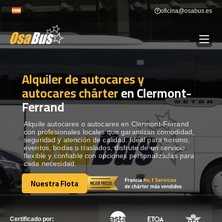
Skip
oficina@osabus.es
to
content
Alquiler de autocares y
Show dropdown
ALQUILER DE AUTOCARES
autocares chárter
en Clermont-
Ferrand
Show dropdown
DESTINOS
Alquile autocares o autocares en Clermont-Ferrand
con profesionales locales que garantizan comodidad,
Show dropdown
RECORRIDAS
seguridad y atención de calidad. Ideal para turismo,
eventos, bodas o traslados, disfrute de un servicio
flexible y confiable con opciones personalizadas para
cada necesidad.
FLOTA
Nuestra Flota
Nuestra Flota
CONTÁCTENOS
CONTÁCTENOS
Certificado por: