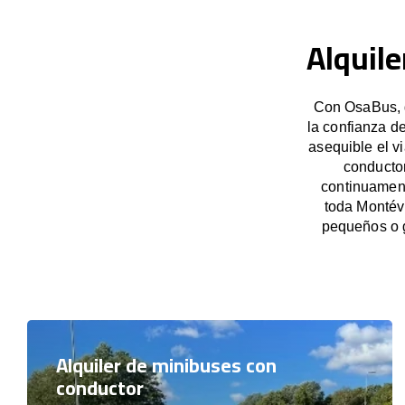
Alquile
Con OsaBus, g
la confianza d
asequible el v
conducto
continuament
toda Montévr
pequeños o 
Alquiler de minibuses con
conductor