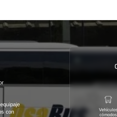
or
equipaje
Vehículo
os con
cómodos