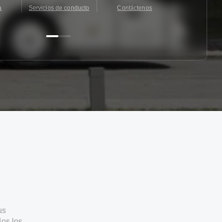
a
Servicios de conducto
Contáctenos
Contácten
us
os los