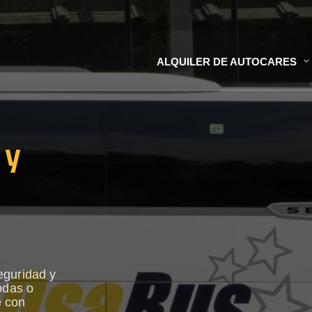
ALQUILER DE AUTOCARES
 y
eguridad y
odas o
e con