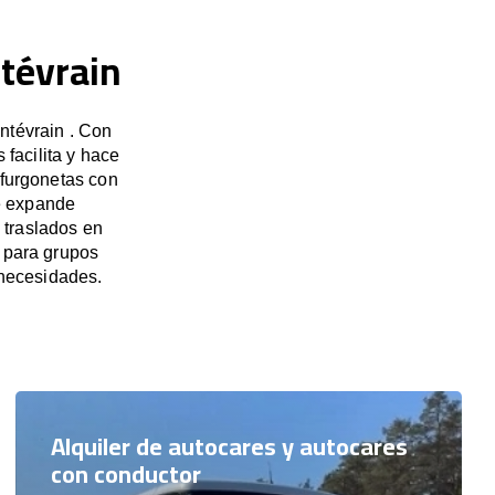
ntévrain
ntévrain . Con
facilita y hace
 furgonetas con
e expande
 traslados en
n para grupos
necesidades.
Alquiler de autocares y autocares
con conductor