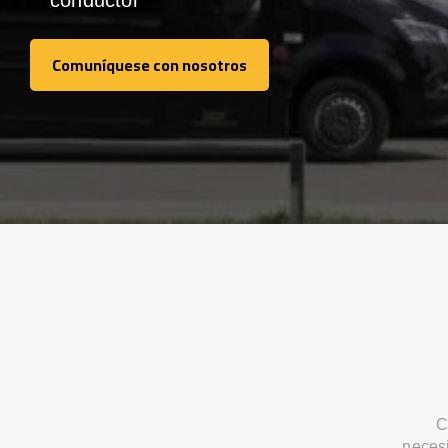
conductor
Comuníquese con nosotros
Comuníquese con nosotros
C
neces