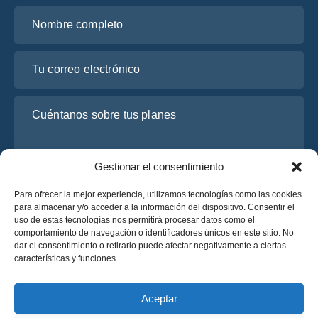
Nombre completo
Tu correo electrónico
Cuéntanos sobre tus planes
Gestionar el consentimiento
Para ofrecer la mejor experiencia, utilizamos tecnologías como las cookies
para almacenar y/o acceder a la información del dispositivo. Consentir el
uso de estas tecnologías nos permitirá procesar datos como el
comportamiento de navegación o identificadores únicos en este sitio. No
dar el consentimiento o retirarlo puede afectar negativamente a ciertas
He leído y acepto la
Política de Privacidad
de OsaBus.
características y funciones.
Solicite un presupuesto
Solicite un presupuesto
Aceptar