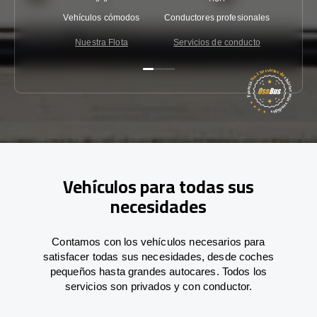
Vehículos cómodos
Conductores profesionales
Garantí
Nuestra Flota
Servicios de conducto
Co
Vehículos para todas sus
necesidades
Contamos con los vehículos necesarios para
satisfacer todas sus necesidades, desde coches
pequeños hasta grandes autocares. Todos los
servicios son privados y con conductor.