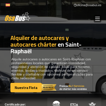
Skip
oficina@osabus.es
to
content
Alquiler de autocares y
Show dropdown
ALQUILER DE AUTOCARES
autocares chárter
en Saint-
Raphaël
Show dropdown
DESTINOS
Alquile autocares o autocares en Saint-Raphaël con
profesionales locales que garantizan comodidad,
Show dropdown
RECORRIDAS
seguridad y atención de calidad. Ideal para turismo,
eventos, bodas o traslados, disfrute de un servicio
flexible y confiable con opciones personalizadas para
cada necesidad.
FLOTA
Nuestra Flota
Nuestra Flota
CONTÁCTENOS
CONTÁCTENOS
Certificado por: